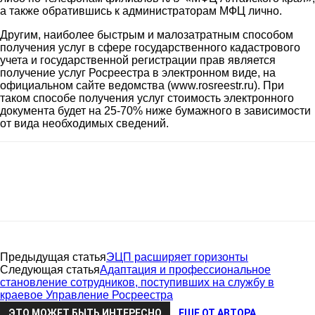
а также обратившись к администраторам МФЦ лично.
Другим, наиболее быстрым и малозатратным способом
получения услуг в сфере государственного кадастрового
учета и государственной регистрации прав является
получение услуг Росреестра в электронном виде, на
официальном сайте ведомства (www.rosreеstr.ru). При
таком способе получения услуг стоимость электронного
документа будет на 25-70% ниже бумажного в зависимости
от вида необходимых сведений.
Предыдущая статья
ЭЦП расширяет горизонты
Следующая статья
Адаптация и профессиональное
становление сотрудников, поступивших на службу в
краевое Управление Росреестра
ЭТО МОЖЕТ БЫТЬ ИНТЕРЕСНО
ЕЩЕ ОТ АВТОРА