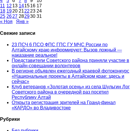
4
5
6
7
8
9
10
11
12
13
14
15
16
17
18
19
20
21
22
23
24
25
26
27
28
29
30
31
« Ноя
Янв »
Свежие записи
23 ПСЧ 6 ПСО ФПС ГПС ГУ МЧС России по
Алтайскому краю информируют: Вызов ложный —
наказание реальное!
Представители Советского района приняли участие в
онлайн-совещании волонтеров
В регионе объявлен ежегодный краевой фотоконкурс
«Национальные проекты в Алтайском крае: здесь и
сейчас»
Клуб ветеранов «Золотая осень» из села Шульгин Лог
Советского района в очередной раз посетил
Республику Алтай
Открыта регистрация зрителей на Гранд-финал
«КАРДО» во Владивостоке
Рубрики
Без рубрики