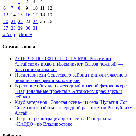
1
2
3
4
5
6
7
8
9
10
11
12
13
14
15
16
17
18
19
20
21
22
23
24
25
26
27
28
29
30
31
« Апр
Июн »
Свежие записи
23 ПСЧ 6 ПСО ФПС ГПС ГУ МЧС России по
Алтайскому краю информируют: Вызов ложный —
наказание реальное!
Представители Советского района приняли участие в
онлайн-совещании волонтеров
В регионе объявлен ежегодный краевой фотоконкурс
«Национальные проекты в Алтайском крае: здесь и
сейчас»
Клуб ветеранов «Золотая осень» из села Шульгин Лог
Советского района в очередной раз посетил Республику
Алтай
Открыта регистрация зрителей на Гранд-финал
«КАРДО» во Владивостоке
Рубрики