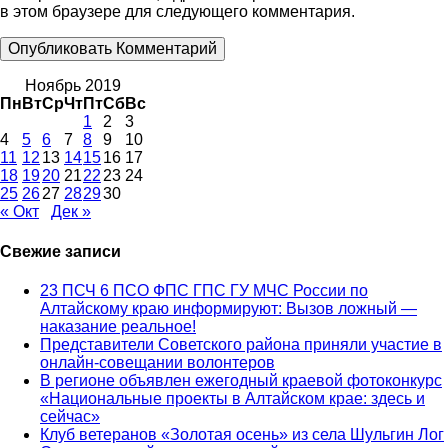
в этом браузере для следующего комментария.
Ноябрь 2019
Пн
Вт
Ср
Чт
Пт
Сб
Вс
1
2
3
4
5
6
7
8
9
10
11
12
13
14
15
16
17
18
19
20
21
22
23
24
25
26
27
28
29
30
« Окт
Дек »
Свежие записи
23 ПСЧ 6 ПСО ФПС ГПС ГУ МЧС России по
Алтайскому краю информируют: Вызов ложный —
наказание реальное!
Представители Советского района приняли участие в
онлайн-совещании волонтеров
В регионе объявлен ежегодный краевой фотоконкурс
«Национальные проекты в Алтайском крае: здесь и
сейчас»
Клуб ветеранов «Золотая осень» из села Шульгин Лог