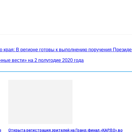
о края: В регионе готовы к выполнению поручения Президе
нные вести» на 2 полугодие 2020 года
е
Открыта регистрация зрителей на Гранд-финал «КАРДО» во