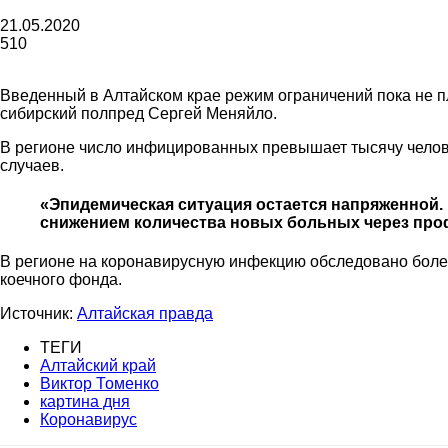
газеты
21.05.2020
510
Введенный в Алтайском крае режим ограничений пока не пл
сибирский полпред Сергей Меняйло.
«Районные
В регионе число инфицированных превышает тысячу челове
случаев.
«Эпидемическая ситуация остается напряженной.
снижением количества новых больных через проф
вести»
В регионе на коронавирусную инфекцию обследовано более 
коечного фонда.
Источник:
Алтайская правда
|
ТЕГИ
Алтайский край
Виктор Томенко
картина дня
Коронавирус
Советский