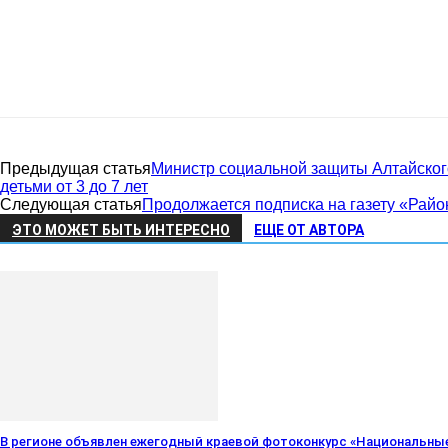
район
Предыдущая статья
Министр социальной защиты Алтайског
детьми от 3 до 7 лет
Следующая статья
Продолжается подписка на газету «Райо
Алтайского
ЭТО МОЖЕТ БЫТЬ ИНТЕРЕСНО
ЕЩЕ ОТ АВТОРА
края
В регионе объявлен ежегодный краевой фотоконкурс «Национальны