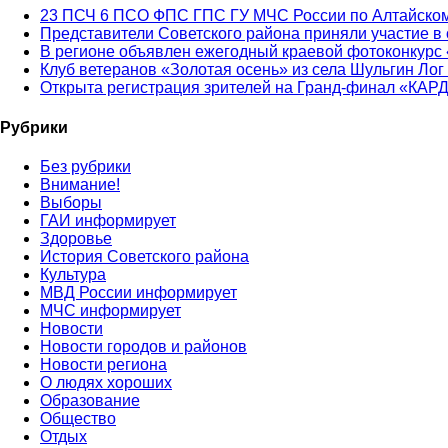
23 ПСЧ 6 ПСО ФПС ГПС ГУ МЧС России по Алтайском
Представители Советского района приняли участие в
В регионе объявлен ежегодный краевой фотоконкурс 
Клуб ветеранов «Золотая осень» из села Шульгин Лог
Открыта регистрация зрителей на Гранд-финал «КАР
Рубрики
Без рубрики
Внимание!
Выборы
ГАИ информирует
Здоровье
История Советского района
Культура
МВД России информирует
МЧС информирует
Новости
Новости городов и районов
Новости региона
О людях хороших
Образование
Общество
Отдых