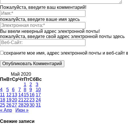
Пожалуйста, введите ваш комментарий!
пожалуйста, введите ваше имя здесь
Вы ввели неверный адрес электронной почты!
пожалуйста, введите свой адрес электронной почты здесь
сохраните мое имя, адрес электронной почты и веб-сайт
Май 2020
Пн
Вт
Ср
Чт
Пт
Сб
Вс
1
2
3
4
5
6
7
8
9
10
11
12
13
14
15
16
17
18
19
20
21
22
23
24
25
26
27
28
29
30
31
« Апр
Июн »
Свежие записи