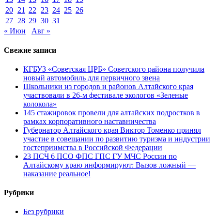
20
21
22
23
24
25
26
27
28
29
30
31
« Июн
Авг »
Свежие записи
КГБУЗ «Советская ЦРБ» Советского района получила
новый автомобиль для первичного звена
Школьники из городов и районов Алтайского края
участвовали в 26-м фестивале экологов «Зеленые
колокола»
145 стажировок провели для алтайских подростков в
рамках корпоративного наставничества
Губернатор Алтайского края Виктор Томенко принял
участие в совещании по развитию туризма и индустрии
гостеприимства в Российской Федерации
23 ПСЧ 6 ПСО ФПС ГПС ГУ МЧС России по
Алтайскому краю информируют: Вызов ложный —
наказание реальное!
Рубрики
Без рубрики