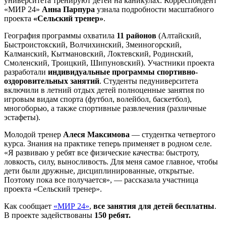
университета тренируют детей на каникулах. Корреспондент
«МИР 24»
Анна Парпура
узнала подробности масштабного
проекта
«Сельский тренер»
.
География программы охватила
11 районов
(Алтайский,
Быстроистокский, Волчихинский, Змеиногорский,
Калманский, Кытмановский, Локтевский, Родинский,
Смоленский, Троицкий, Шипуновский). Участники проекта
разработали
индивидуальные программы спортивно-
оздоровительных занятий
. Студенты педуниверситета
включили в летний отдых детей полноценные занятия по
игровым видам спорта (футбол, волейбол, баскетбол),
многоборью, а также спортивные развлечения (различные
эстафеты).
Молодой тренер
Алеся Максимова
— студентка четвертого
курса. Знания на практике теперь применяет в родном селе.
«Я развиваю у ребят все физические качества: быстроту,
ловкость, силу, выносливость. Для меня самое главное, чтобы
дети были дружные, дисциплинированные, открытые.
Поэтому пока все получается», — рассказала участница
проекта «Сельский тренер».
Как сообщает
«МИР 24»
,
все занятия для детей бесплатны
.
В проекте задействованы
150 ребят.