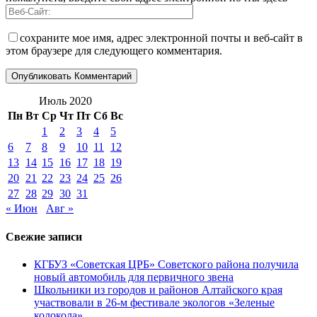
сохраните мое имя, адрес электронной почты и веб-сайт в
этом браузере для следующего комментария.
Июль 2020
Пн
Вт
Ср
Чт
Пт
Сб
Вс
1
2
3
4
5
6
7
8
9
10
11
12
13
14
15
16
17
18
19
20
21
22
23
24
25
26
27
28
29
30
31
« Июн
Авг »
Свежие записи
КГБУЗ «Советская ЦРБ» Советского района получила
новый автомобиль для первичного звена
Школьники из городов и районов Алтайского края
участвовали в 26-м фестивале экологов «Зеленые
колокола»