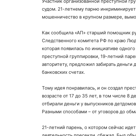
Участник организованной преступной гру
судом. 21-летнему парню инкриминирует
мошенничество в крупном размере, вымо
|
Как сообщила «АП» старший помощник ру
Следственного комитета РФ по краю Люд
которая появилась по инициативе одного
Советский
преступной группировки, 19-летний пар
авторитету, предложил забирать деньги 
банковских счетах.
район
Тому идея понравилась, и он создал прес
возрасте от 17 до 35 лет, в том числе 8 
отбирали деньги у выпускников детдомов
Разными способами – от уговоров до обма
Алтайского
21-летний парень, о котором сейчас идет
деятельность пресекли, сбежал. Был объ