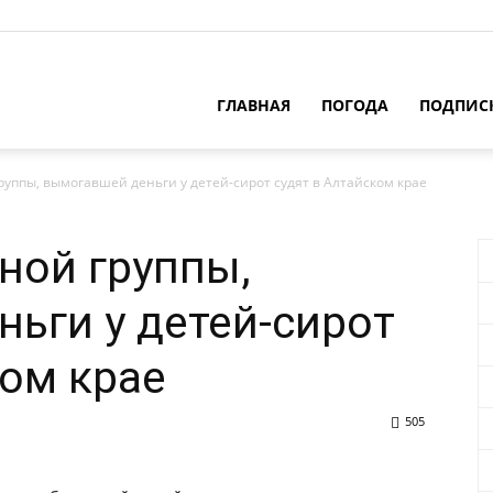
ГЛАВНАЯ
ПОГОДА
ПОДПИС
руппы, вымогавшей деньги у детей-сирот судят в Алтайском крае
ной группы,
ьги у детей-сирот
ком крае
505