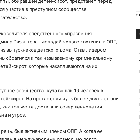
ппы, обиравшей детей-сирот, предстанет перед
ся участие в преступном сообществе,
«
гательство.
ководителя следственного управления
мила Рязанцева, молодой человек вступил в ОПГ,
 из выпускников детского дома. Став лидером
ень обратился к так называемому криминальному
детей-сирот, которые накапливаются на их
тупное сообщество, куда вошли 16 человек в
детей-сирот. На протяжении чуть более двух лет они
, как только те достигали совершеннолетия.
на и угроз.
 речь, был активным членом ОПГ. А когда ее
явлен в международный розыск. Но долго