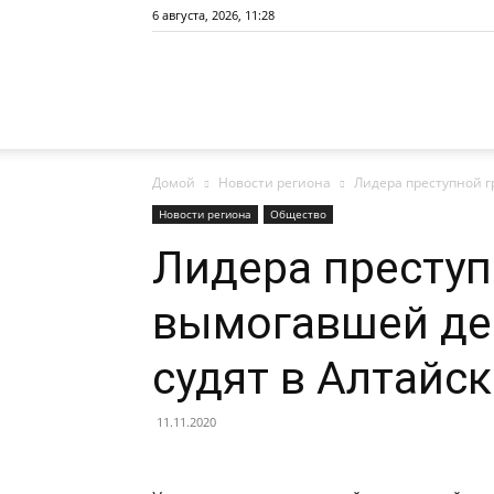
6 августа, 2026, 11:28
Сайт
Домой
Новости региона
Лидера преступной г
газеты
Новости региона
Общество
Лидера преступ
вымогавшей ден
«Районные
судят в Алтайс
11.11.2020
вести»