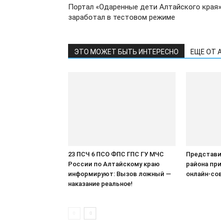
Портал «Одаренные дети Алтайского края
заработал в тестовом режиме
ЭТО МОЖЕТ БЫТЬ ИНТЕРЕСНО
ЕЩЕ ОТ 
23 ПСЧ 6 ПСО ФПС ГПС ГУ МЧС
Представи
России по Алтайскому краю
района при
информируют: Вызов ложный —
онлайн-со
наказание реальное!