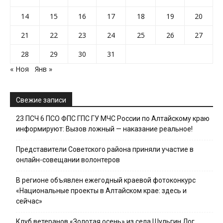
14
15
16
17
18
19
20
21
22
23
24
25
26
27
28
29
30
31
« Ноя
Янв »
Свежие записи
23 ПСЧ 6 ПСО ФПС ГПС ГУ МЧС России по Алтайскому краю
информируют: Вызов ложный — наказание реальное!
Представители Советского района приняли участие в
онлайн-совещании волонтеров
В регионе объявлен ежегодный краевой фотоконкурс
«Национальные проекты в Алтайском крае: здесь и
сейчас»
Клуб ветеранов «Золотая осень» из села Шульгин Лог