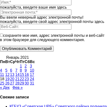
пожалуйста, введите ваше имя здесь
Вы ввели неверный адрес электронной почты!
пожалуйста, введите свой адрес электронной почты здесь
сохраните мое имя, адрес электронной почты и веб-сайт
в этом браузере для следующего комментария.
Январь 2021
Пн
Вт
Ср
Чт
Пт
Сб
Вс
1
2
3
4
5
6
7
8
9
10
11
12
13
14
15
16
17
18
19
20
21
22
23
24
25
26
27
28
29
30
31
« Дек
Фев »
Свежие записи
КГБУЗ «Советская ЦРБ» Советского района получила