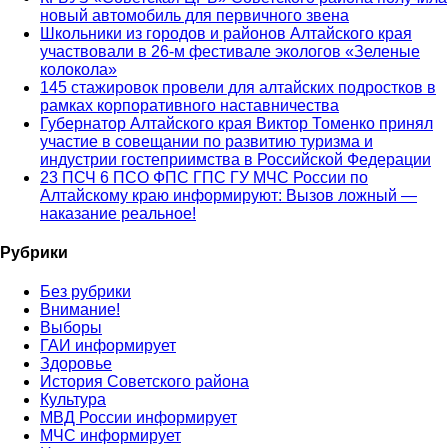
новый автомобиль для первичного звена
Школьники из городов и районов Алтайского края
участвовали в 26-м фестивале экологов «Зеленые
колокола»
145 стажировок провели для алтайских подростков в
рамках корпоративного наставничества
Губернатор Алтайского края Виктор Томенко принял
участие в совещании по развитию туризма и
индустрии гостеприимства в Российской Федерации
23 ПСЧ 6 ПСО ФПС ГПС ГУ МЧС России по
Алтайскому краю информируют: Вызов ложный —
наказание реальное!
Рубрики
Без рубрики
Внимание!
Выборы
ГАИ информирует
Здоровье
История Советского района
Культура
МВД России информирует
МЧС информирует