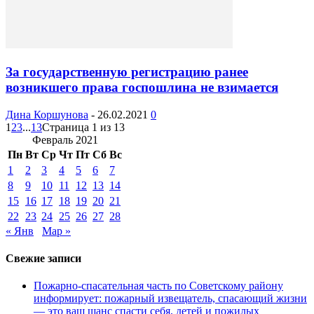
За государственную регистрацию ранее
возникшего права госпошлина не взимается
Дина Коршунова
-
26.02.2021
0
1
2
3
...
13
Страница 1 из 13
Февраль 2021
Пн
Вт
Ср
Чт
Пт
Сб
Вс
1
2
3
4
5
6
7
8
9
10
11
12
13
14
15
16
17
18
19
20
21
22
23
24
25
26
27
28
« Янв
Мар »
Свежие записи
Пожарно-спасательная часть по Советскому району
информирует: пожарный извещатель, спасающий жизни
— это ваш шанс спасти себя, детей и пожилых