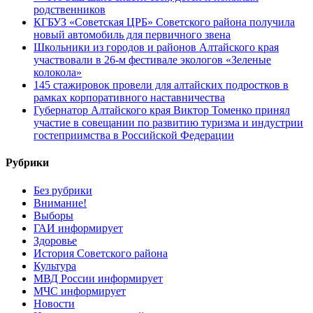
родственников
КГБУЗ «Советская ЦРБ» Советского района получила
новый автомобиль для первичного звена
Школьники из городов и районов Алтайского края
участвовали в 26-м фестивале экологов «Зеленые
колокола»
145 стажировок провели для алтайских подростков в
рамках корпоративного наставничества
Губернатор Алтайского края Виктор Томенко принял
участие в совещании по развитию туризма и индустрии
гостеприимства в Российской Федерации
Рубрики
Без рубрики
Внимание!
Выборы
ГАИ информирует
Здоровье
История Советского района
Культура
МВД России информирует
МЧС информирует
Новости