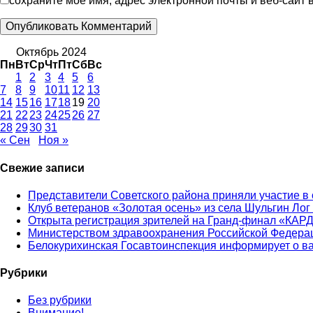
сохраните мое имя, адрес электронной почты и веб-сайт
Октябрь 2024
Пн
Вт
Ср
Чт
Пт
Сб
Вс
1
2
3
4
5
6
7
8
9
10
11
12
13
14
15
16
17
18
19
20
21
22
23
24
25
26
27
28
29
30
31
« Сен
Ноя »
Свежие записи
Представители Советского района приняли участие в
Клуб ветеранов «Золотая осень» из села Шульгин Лог
Открыта регистрация зрителей на Гранд-финал «КАР
Министерством здравоохранения Российской Федерац
Белокурихинская Госавтоинспекция информирует о в
Рубрики
Без рубрики
Внимание!