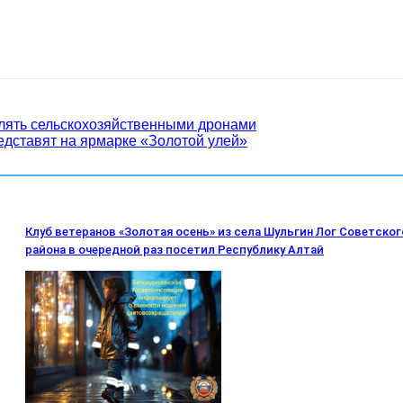
влять сельскохозяйственными дронами
едставят на ярмарке «Золотой улей»
Клуб ветеранов «Золотая осень» из села Шульгин Лог Советског
района в очередной раз посетил Республику Алтай