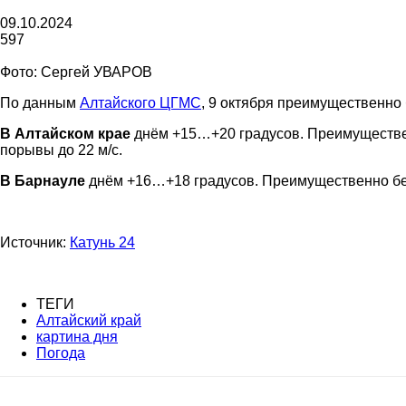
газеты
09.10.2024
597
Фото: Сергей УВАРОВ
По данным
Алтайского ЦГМС
, 9 октября преимущественно 
«Районные
В Алтайском крае
днём +15…+20 градусов. Преимущественн
порывы до 22 м/с.
В Барнауле
днём +16…+18 градусов. Преимущественно без 
вести»
Источник:
Катунь 24
ТЕГИ
|
Алтайский край
картина дня
Погода
Советский