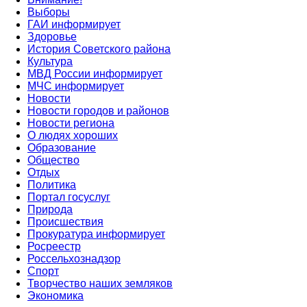
Выборы
ГАИ информирует
Здоровье
История Советского района
Культура
МВД России информирует
МЧС информирует
Новости
Новости городов и районов
Новости региона
О людях хороших
Образование
Общество
Отдых
Политика
Портал госуслуг
Природа
Происшествия
Прокуратура информирует
Росреестр
Россельхознадзор
Спорт
Творчество наших земляков
Экономика