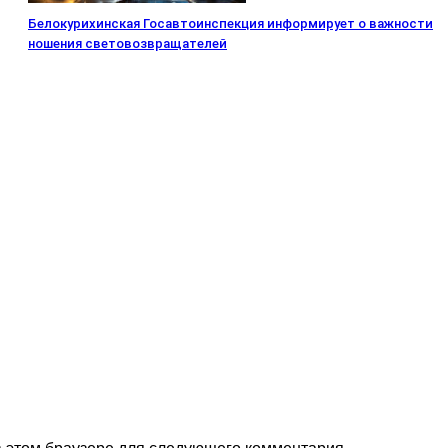
Белокурихинская Госавтоинспекция информирует о важности
ношения световозвращателей