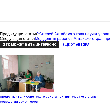
район
Предыдущая статья
Жителей Алтайского края научат упра
Следующая статья
Мед девяти районов Алтайского края пр
ЭТО МОЖЕТ БЫТЬ ИНТЕРЕСНО
ЕЩЕ ОТ АВТОРА
Алтайского
края
Представители Советского района приняли участие в онлайн-
совещании волонтеров