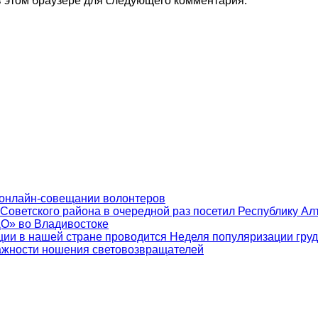
 в этом браузере для следующего комментария.
 онлайн-совещании волонтеров
 Советского района в очередной раз посетил Республику Ал
ДО» во Владивостоке
ии в нашей стране проводится Неделя популяризации гру
ажности ношения световозвращателей