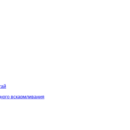
тай
дного вскармливания