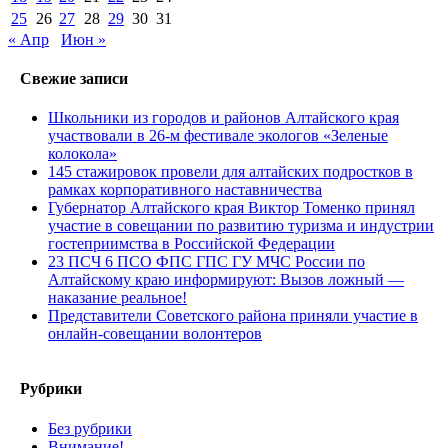
25
26
27
28
29
30
31
« Апр
Июн »
Свежие записи
Школьники из городов и районов Алтайского края
участвовали в 26-м фестивале экологов «Зеленые
колокола»
145 стажировок провели для алтайских подростков в
рамках корпоративного наставничества
Губернатор Алтайского края Виктор Томенко принял
участие в совещании по развитию туризма и индустрии
гостеприимства в Российской Федерации
23 ПСЧ 6 ПСО ФПС ГПС ГУ МЧС России по
Алтайскому краю информируют: Вызов ложный —
наказание реальное!
Представители Советского района приняли участие в
онлайн-совещании волонтеров
Рубрики
Без рубрики
Внимание!