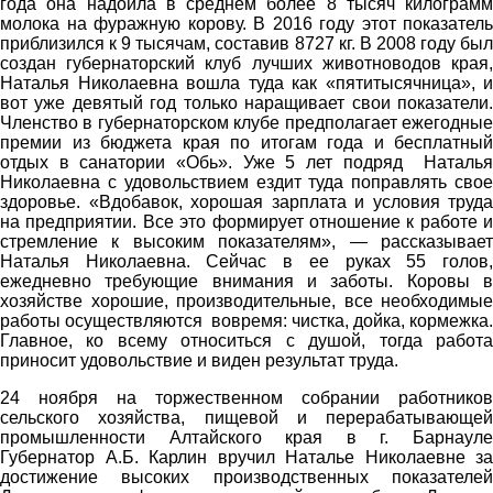
года она надоила в среднем более 8 тысяч килограмм
молока на фуражную корову. В 2016 году этот показатель
приблизился к 9 тысячам, составив 8727 кг. В 2008 году был
создан губернаторский клуб лучших животноводов края,
Наталья Николаевна вошла туда как «пятитысячница», и
вот уже девятый год только наращивает свои показатели.
Членство в губернаторском клубе предполагает ежегодные
премии из бюджета края по итогам года и бесплатный
отдых в санатории «Обь». Уже 5 лет подряд Наталья
Николаевна с удовольствием ездит туда поправлять свое
здоровье. «Вдобавок, хорошая зарплата и условия труда
на предприятии. Все это формирует отношение к работе и
стремление к высоким показателям», — рассказывает
Наталья Николаевна. Сейчас в ее руках 55 голов,
ежедневно требующие внимания и заботы. Коровы в
хозяйстве хорошие, производительные, все необходимые
работы осуществляются вовремя: чистка, дойка, кормежка.
Главное, ко всему относиться с душой, тогда работа
приносит удовольствие и виден результат труда.
24 ноября на торжественном собрании работников
сельского хозяйства, пищевой и перерабатывающей
промышленности Алтайского края в г. Барнауле
Губернатор А.Б. Карлин вручил Наталье Николаевне за
достижение высоких производственных показателей