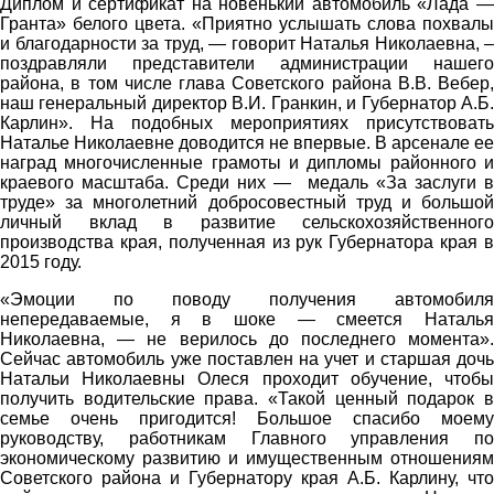
Диплом и сертификат на новенький автомобиль «Лада —
Гранта» белого цвета. «Приятно услышать слова похвалы
и благодарности за труд, — говорит Наталья Николаевна, –
поздравляли представители администрации нашего
района, в том числе глава Советского района В.В. Вебер,
наш генеральный директор В.И. Гранкин, и Губернатор А.Б.
Карлин». На подобных мероприятиях присутствовать
Наталье Николаевне доводится не впервые. В арсенале ее
наград многочисленные грамоты и дипломы районного и
краевого масштаба. Среди них — медаль «За заслуги в
труде» за многолетний добросовестный труд и большой
личный вклад в развитие сельскохозяйственного
производства края, полученная из рук Губернатора края в
2015 году.
«Эмоции по поводу получения автомобиля
непередаваемые, я в шоке — смеется Наталья
Николаевна, — не верилось до последнего момента».
Сейчас автомобиль уже поставлен на учет и старшая дочь
Натальи Николаевны Олеся проходит обучение, чтобы
получить водительские права. «Такой ценный подарок в
семье очень пригодится! Большое спасибо моему
руководству, работникам Главного управления по
экономическому развитию и имущественным отношениям
Советского района и Губернатору края А.Б. Карлину, что