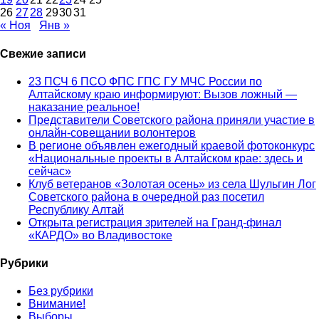
26
27
28
29
30
31
« Ноя
Янв »
Свежие записи
23 ПСЧ 6 ПСО ФПС ГПС ГУ МЧС России по
Алтайскому краю информируют: Вызов ложный —
наказание реальное!
Представители Советского района приняли участие в
онлайн-совещании волонтеров
В регионе объявлен ежегодный краевой фотоконкурс
«Национальные проекты в Алтайском крае: здесь и
сейчас»
Клуб ветеранов «Золотая осень» из села Шульгин Лог
Советского района в очередной раз посетил
Республику Алтай
Открыта регистрация зрителей на Гранд-финал
«КАРДО» во Владивостоке
Рубрики
Без рубрики
Внимание!
Выборы