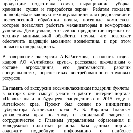
продукции: подготовка семян, выращивание, уборка,
хранение, сушка и переработка зерна». Ребятам показали
почвообрабатывающую технику: машины для предпосевной и
послепосевной обработки почвы, посевные комплексы,
которые позволяют работать механизаторам в комфортных
условиях. Дети узнали, что сейчас предприятие перешло на
технику минимальной обработки почвы, что позволяет
обеспечить щадящий механизм воздействия, и при этом
повысить плодородность.
В завершение экскурсии А.В.Рагимова, начальник отдела
кадров АО «Алтайская крупа», рассказала школьникам о
составе агрохолдинга, его деятельности, рабочих
специальностях, перспективах востребованности трудовых
ресурсов.
На память об экскурсии восьмиклассникам подарили буклеты,
в которых они смогут узнать о работе интернет-портала
«Первые шаги в будущее», запущенного в 2015 году в
Алтайском крае. Проект был создан по инициативе
губернатора Алтайского края А. Б. Карлина Главным
управлением края по труду и социальной защите в
сотрудничестве с Главным управлением образования и
молодежной политики региона. База данных портала
содержит подробную информацию о наиболее