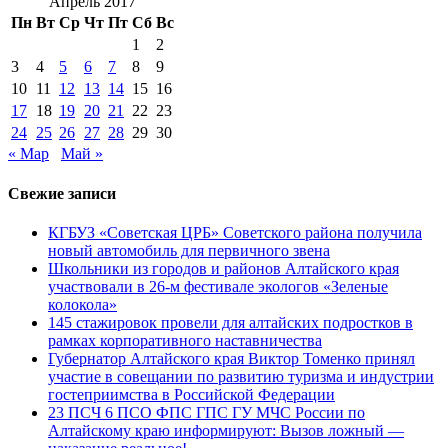
Апрель 2017
Пн
Вт
Ср
Чт
Пт
Сб
Вс
1
2
3
4
5
6
7
8
9
10
11
12
13
14
15
16
17
18
19
20
21
22
23
24
25
26
27
28
29
30
« Мар
Май »
Свежие записи
КГБУЗ «Советская ЦРБ» Советского района получила
новый автомобиль для первичного звена
Школьники из городов и районов Алтайского края
участвовали в 26-м фестивале экологов «Зеленые
колокола»
145 стажировок провели для алтайских подростков в
рамках корпоративного наставничества
Губернатор Алтайского края Виктор Томенко принял
участие в совещании по развитию туризма и индустрии
гостеприимства в Российской Федерации
23 ПСЧ 6 ПСО ФПС ГПС ГУ МЧС России по
Алтайскому краю информируют: Вызов ложный —