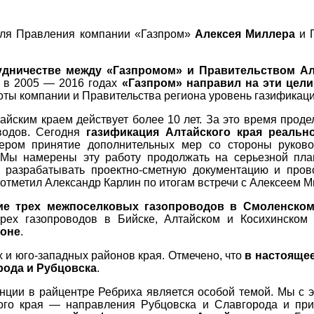
теля Правления компании «Газпром»
Алексея Миллера
и Г
удничестве между «Газпромом» и Правительством Ал
о в 2005 — 2016 годах
«Газпром» направил на эти цели
ты компании и Правительства региона уровень газификации
йским краем действует более 10 лет. За это время проде
оводов. Сегодня
газификация Алтайского края реально
ром принятие дополнительных мер со стороны руковод
. Мы намерены эту работу продолжать на серьезной пла
, разрабатывать проектно-сметную документацию и пров
отметил Александр Карлин по итогам встречи с Алексеем 
ие трех межпоселковых газопроводов в Смоленском
ырех газопроводов в Бийске, Алтайском и Косихинском
йоне
.
 и юго-западных районов края. Отмечено, что
в настоящее
рода и Рубцовска
.
анции в райцентре Ребриха является особой темой. Мы с
ого края — направления Рубцовска и Славгорода и при