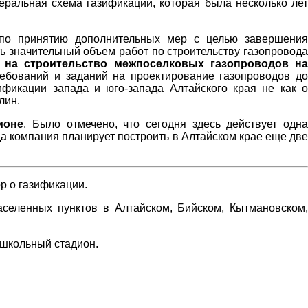
неральная схема газификации, которая была несколько ле
 по принятию дополнительных мер с целью завершения
ь значительный объем работ по строительству газопровода
а на строительство межпоселковых газопроводов н
ребований и заданий на проектирование газопроводов д
фикации запада и юго-запада Алтайского края не как о
лин.
ионе
. Было отмечено, что сегодня здесь действует одн
а компания планирует построить в Алтайском крае еще две
р о газификации.
селенных пунктов в Алтайском, Бийском, Кытмановском,
школьный стадион.