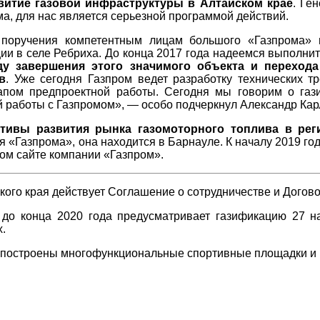
витие газовой инфраструктуры в Алтайском крае
. Ге
ма, для нас является серьезной программой действий.
 поручения компетентным лицам большого «Газпрома»
ии в селе Ребриха. До конца 2017 года надеемся выполнит
ду завершения этого значимого объекта и переход
в
. Уже сегодня Газпром ведет разработку технических т
апом предпроектной работы. Сегодня мы говорим о гази
й работы с Газпромом», — особо подчеркнул Александр Кар
ктивы развития рынка газомоторного топлива в рег
«Газпрома», она находится в Барнауле. К началу 2019 год
ом сайте компании «Газпром».
го края действует Соглашение о сотрудничестве и Догово
до конца 2020 года предусматривает газификацию 27 на
.
 построены многофункциональные спортивные площадки и 