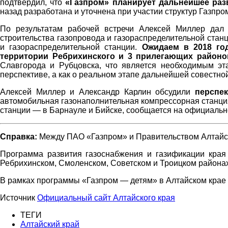
подтвердил, что
«Газпром» планирует дальнейшее раз
назад разработана и уточнена при участии структур Газпро
Алтайского
По результатам рабочей встречи Алексей Миллер дал
строительства газопровода и газораспределительной станц
и газораспределительной станции.
Ожидаем в 2018 го
территории Ребрихинского и 3 прилегающих районо
Славгорода и Рубцовска, что является необходимым эт
перспективе, а как о реальном этапе дальнейшей совестно
края
Алексей Миллер и Александр Карлин обсудили
перспе
автомобильная газонаполнительная компрессорная станция 
станции — в Барнауле и Бийске, сообщается на официальн
Справка:
Между ПАО «Газпром» и Правительством Алтайско
Программа развития газоснабжения и газификации края 
Ребрихинском, Смоленском, Советском и Троицком районах
В рамках программы «Газпром — детям» в Алтайском крае
Источник
Официальный сайт Алтайского края
ТЕГИ
Алтайский край