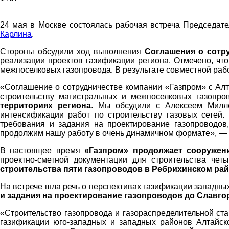
24 мая в Москве состоялась рабочая встреча Председа
Карлина
.
вести»
Стороны обсудили ход выполнения
Соглашения о сотр
реализации проектов газификации региона. Отмечено, чт
межпоселковых газопровода. В результате совместной рабо
«Cоглашение о сотрудничестве компании «Газпром» с Алта
|
строительству магистральных и межпоселковых газопр
территориях региона
. Мы обсудили с Алексеем Милле
интенсификации работ по строительству газовых сетей
требования и задания на проектирование газопроводов
продолжим нашу работу в очень динамичном формате», — 
Советский
В настоящее время
«Газпром» продолжает сооружен
проектно-сметной документации для строительства чет
строительства пяти газопроводов в Ребрихинском ра
На встрече шла речь о перспективах газификации западных
и задания на проектирование газопроводов до Славго
район
«Строительство газопровода и газораспределительной ст
газификации юго-западных и западных районов Алтайск