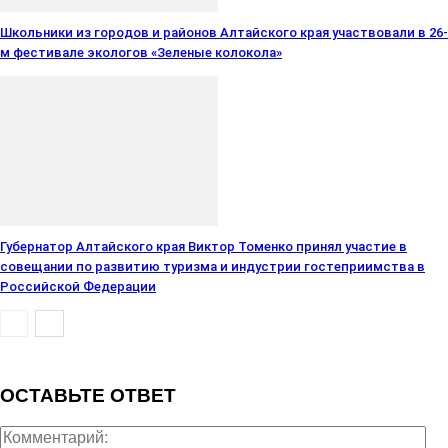
Школьники из городов и районов Алтайского края участвовали в 26-
м фестивале экологов «Зеленые колокола»
Губернатор Алтайского края Виктор Томенко принял участие в
совещании по развитию туризма и индустрии гостеприимства в
Российской Федерации
ОСТАВЬТЕ ОТВЕТ