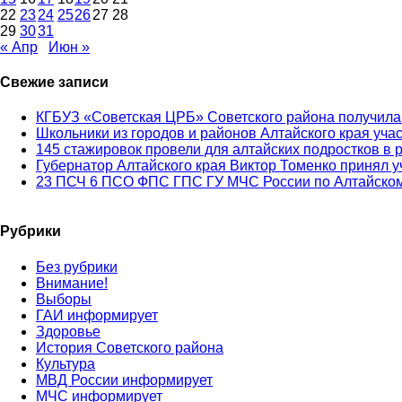
22
23
24
25
26
27
28
29
30
31
« Апр
Июн »
Свежие записи
КГБУЗ «Советская ЦРБ» Советского района получила
Школьники из городов и районов Алтайского края уча
145 стажировок провели для алтайских подростков в 
Губернатор Алтайского края Виктор Томенко принял у
23 ПСЧ 6 ПСО ФПС ГПС ГУ МЧС России по Алтайском
Рубрики
Без рубрики
Внимание!
Выборы
ГАИ информирует
Здоровье
История Советского района
Культура
МВД России информирует
МЧС информирует