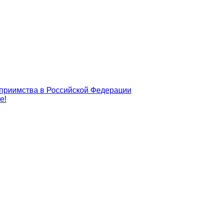
еприимства в Российской Федерации
е!