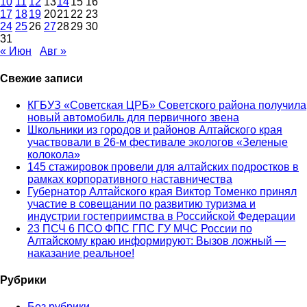
10
11
12
13
14
15
16
17
18
19
20
21
22
23
24
25
26
27
28
29
30
31
« Июн
Авг »
Свежие записи
КГБУЗ «Советская ЦРБ» Советского района получила
новый автомобиль для первичного звена
Школьники из городов и районов Алтайского края
участвовали в 26-м фестивале экологов «Зеленые
колокола»
145 стажировок провели для алтайских подростков в
рамках корпоративного наставничества
Губернатор Алтайского края Виктор Томенко принял
участие в совещании по развитию туризма и
индустрии гостеприимства в Российской Федерации
23 ПСЧ 6 ПСО ФПС ГПС ГУ МЧС России по
Алтайскому краю информируют: Вызов ложный —
наказание реальное!
Рубрики
Без рубрики