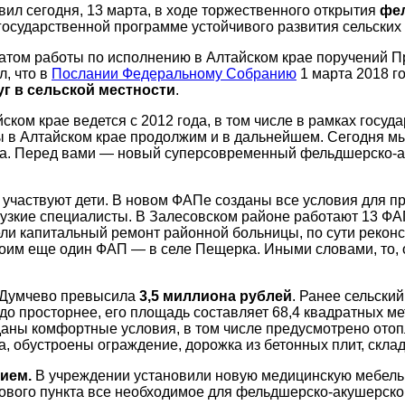
вил сегодня, 13 марта, в ходе торжественного открытия
фел
государственной программе устойчивого развития сельских
татом работы по исполнению в Алтайском крае поручений 
, что в
Послании Федеральному Собранию
1 марта 2018 г
г в сельской местности
.
ском крае ведется с 2012 года, в том числе в рамках госу
 в Алтайском крае продолжим и в дальнейшем. Сегодня мы 
а. Перед вами — новый суперсовременный фельдшерско-аку
частвуют дети. В новом ФАПе созданы все условия для прие
узкие специалисты. В Залесовском районе работают 13 ФАП
ели капитальный ремонт районной больницы, по сути рекон
роим еще один ФАП — в селе Пещерка. Иными словами, то, о
е Думчево превысила
3,5 миллиона рублей
. Ранее сельски
до просторнее, его площадь составляет 68,4 квадратных м
даны комфортные условия, в том числе предусмотрено отоп
, обустроены ограждение, дорожка из бетонных плит, склад
нием.
В учреждении установили новую медицинскую мебель,
ового пункта все необходимое для фельдшерско-акушерског