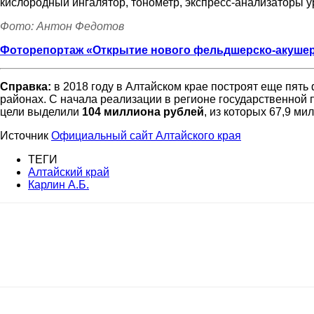
кислородный ингалятор, тонометр, экспресс-анализаторы у
Фото: Антон Федотов
Алтайского
Фоторепортаж «Открытие нового фельдшерско-акушерс
Справка:
в 2018 году в Алтайском крае построят еще пят
районах. С начала реализации в регионе государственной 
края
цели выделили
104 миллиона рублей
, из которых 67,9 м
Источник
Официальный сайт Алтайского края
ТЕГИ
Алтайский край
Карлин А.Б.