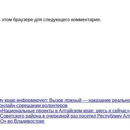
 в этом браузере для следующего комментария.
у краю информируют: Вызов ложный — наказание реально
 онлайн-совещании волонтеров
«Национальные проекты в Алтайском крае: здесь и сейчас»
 Советского района в очередной раз посетил Республику Ал
ДО» во Владивостоке