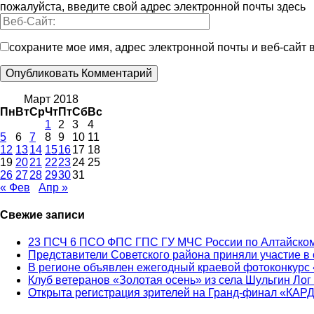
пожалуйста, введите свой адрес электронной почты здесь
сохраните мое имя, адрес электронной почты и веб-сайт
Март 2018
Пн
Вт
Ср
Чт
Пт
Сб
Вс
1
2
3
4
5
6
7
8
9
10
11
12
13
14
15
16
17
18
19
20
21
22
23
24
25
26
27
28
29
30
31
« Фев
Апр »
Свежие записи
23 ПСЧ 6 ПСО ФПС ГПС ГУ МЧС России по Алтайском
Представители Советского района приняли участие в
В регионе объявлен ежегодный краевой фотоконкурс 
Клуб ветеранов «Золотая осень» из села Шульгин Лог
Открыта регистрация зрителей на Гранд-финал «КАР