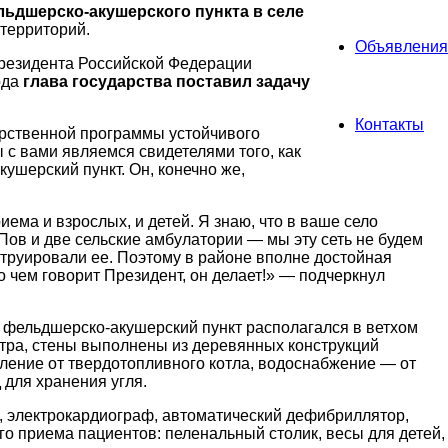
ьдшерско-акушерского пункта в селе
 территорий.
Объявления
Президента Российской Федерации
ода
глава государства поставил задачу
Контакты
дарственной программы устойчивого
с вами являемся свидетелями того, как
шерский пункт. Он, конечно же,
ма и взрослых, и детей. Я знаю, что в ваше село
ов и две сельские амбулатории — мы эту сеть не будем
струировали ее. Поэтому в районе вполне достойная
 чем говорит Президент, он делает!» — подчеркнул
й фельдшерско-акушерский пункт располагался в ветхом
етра, стены выполнены из деревянных конструкций
ление от твердотопливного котла, водоснабжение — от
 для хранения угля.
 электрокардиограф, автоматический дефибриллятор,
о приема пациентов: пеленальный столик, весы для детей,