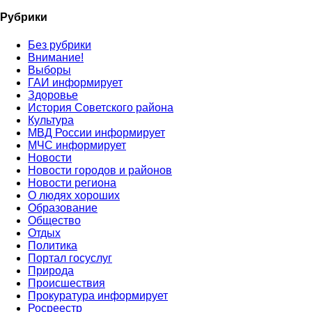
Рубрики
Без рубрики
Внимание!
Выборы
ГАИ информирует
Здоровье
История Советского района
Культура
МВД России информирует
МЧС информирует
Новости
Новости городов и районов
Новости региона
О людях хороших
Образование
Общество
Отдых
Политика
Портал госуслуг
Природа
Происшествия
Прокуратура информирует
Росреестр