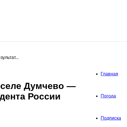
ультат...
Главная
 селе Думчево —
дента России
Погода
Подписка