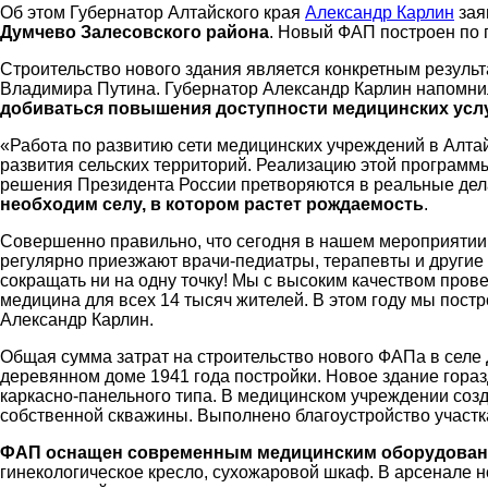
Об этом Губернатор Алтайского края
Александр Карлин
зая
Думчево Залесовского района
. Новый ФАП построен по 
Строительство нового здания является конкретным резуль
вести»
Владимира Путина. Губернатор Александр Карлин напомнил
добиваться повышения доступности медицинских услу
«Работа по развитию сети медицинских учреждений в Алтай
развития сельских территорий. Реализацию этой программы
решения Президента России претворяются в реальные дел
|
необходим селу, в котором растет рождаемость
.
Совершенно правильно, что сегодня в нашем мероприятии у
регулярно приезжают врачи-педиатры, терапевты и другие 
сокращать ни на одну точку! Мы с высоким качеством пров
медицина для всех 14 тысяч жителей. В этом году мы пост
Советский
Александр Карлин.
Общая сумма затрат на строительство нового ФАПа в сел
деревянном доме 1941 года постройки. Новое здание гораз
каркасно-панельного типа. В медицинском учреждении соз
собственной скважины. Выполнено благоустройство участка
район
ФАП оснащен современным медицинским оборудова
гинекологическое кресло, сухожаровой шкаф. В арсенале н