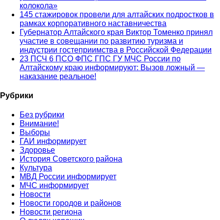
колокола»
145 стажировок провели для алтайских подростков в
рамках корпоративного наставничества
Губернатор Алтайского края Виктор Томенко принял
участие в совещании по развитию туризма и
индустрии гостеприимства в Российской Федерации
23 ПСЧ 6 ПСО ФПС ГПС ГУ МЧС России по
Алтайскому краю информируют: Вызов ложный —
наказание реальное!
Рубрики
Без рубрики
Внимание!
Выборы
ГАИ информирует
Здоровье
История Советского района
Культура
МВД России информирует
МЧС информирует
Новости
Новости городов и районов
Новости региона