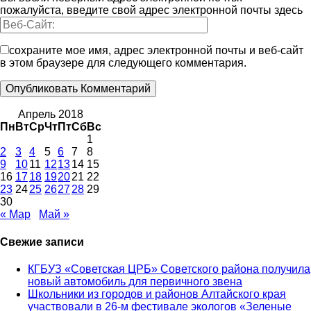
пожалуйста, введите свой адрес электронной почты здесь
сохраните мое имя, адрес электронной почты и веб-сайт
в этом браузере для следующего комментария.
Апрель 2018
Пн
Вт
Ср
Чт
Пт
Сб
Вс
1
2
3
4
5
6
7
8
9
10
11
12
13
14
15
16
17
18
19
20
21
22
23
24
25
26
27
28
29
30
« Мар
Май »
Свежие записи
КГБУЗ «Советская ЦРБ» Советского района получила
новый автомобиль для первичного звена
Школьники из городов и районов Алтайского края
участвовали в 26-м фестивале экологов «Зеленые