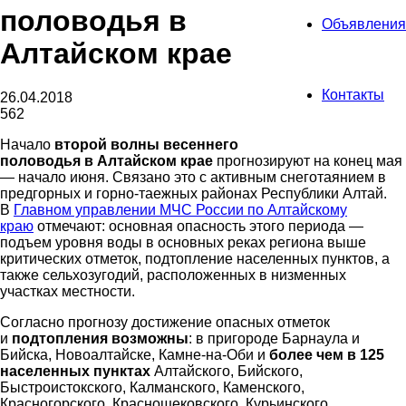
половодья в
Объявления
Алтайском крае
Контакты
26.04.2018
562
Начало
второй волны весеннего
половодья в Алтайском крае
прогнозируют на конец мая
— начало июня. Связано это с активным снеготаянием в
предгорных и горно-таежных районах Республики Алтай.
В
Главном управлении МЧС России по Алтайскому
краю
отмечают: основная опасность этого периода —
подъем уровня воды в основных реках региона выше
критических отметок, подтопление населенных пунктов, а
также сельхозугодий, расположенных в низменных
участках местности.
Согласно прогнозу достижение опасных отметок
и
подтопления возможны
: в пригороде Барнаула и
Бийска, Новоалтайске, Камне-на-Оби и
более чем в 125
населенных пунктах
Алтайского, Бийского,
Быстроистокского, Калманского, Каменского,
Красногорского, Краснощековского, Курьинского,