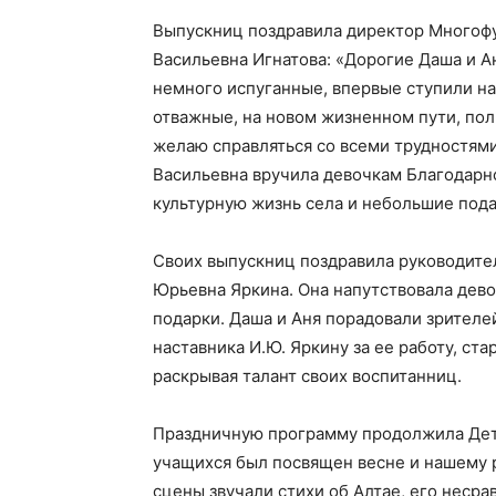
Выпускниц поздравила директор Многофу
Васильевна Игнатова: «Дорогие Даша и Ан
немного испуганные, впервые ступили на 
отважные, на новом жизненном пути, пол
желаю справляться со всеми трудностями
Васильевна вручила девочкам Благодарно
культурную жизнь села и небольшие пода
Своих выпускниц поздравила руководите
Юрьевна Яркина. Она напутствовала дев
подарки. Даша и Аня порадовали зрителе
наставника И.Ю. Яркину за ее работу, ст
раскрывая талант своих воспитанниц.
Праздничную программу продолжила Детс
учащихся был посвящен весне и нашему 
сцены звучали стихи об Алтае, его несра