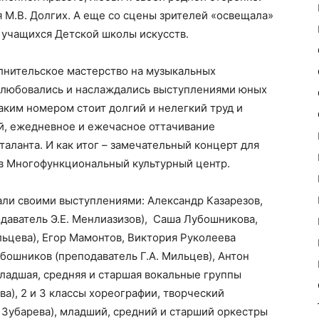
 М.В. Долгих. А еще со сцены зрителей «освещала»
 учащихся Детской школы искусств.
лнительское мастерство на музыкальных
м любовались и наслаждались выступлениями юных
аким номером стоит долгий и нелегкий труд и
ей, ежедневное и ежечасное оттачивание
аланта. И как итог – замечательный концерт для
 в Многофункциональный культурный центр.
али своими выступлениями: Александр Казарезов,
даватель Э.Е. Менлиазизов), Саша Лубошникова,
льцева), Егор Мамонтов, Виктория Руколеева
убошников (преподаватель Г.А. Мильцев), Антон
младшая, средняя и старшая вокальные группы
а), 2 и 3 классы хореографии, творческий
 Зубарева), младший, средний и старший оркестры