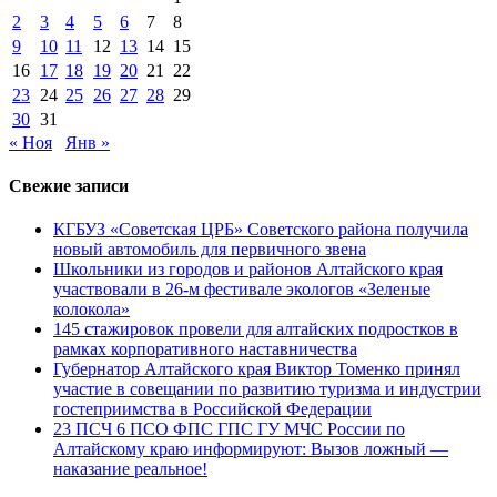
2
3
4
5
6
7
8
9
10
11
12
13
14
15
16
17
18
19
20
21
22
23
24
25
26
27
28
29
30
31
« Ноя
Янв »
Свежие записи
КГБУЗ «Советская ЦРБ» Советского района получила
новый автомобиль для первичного звена
Школьники из городов и районов Алтайского края
участвовали в 26-м фестивале экологов «Зеленые
колокола»
145 стажировок провели для алтайских подростков в
рамках корпоративного наставничества
Губернатор Алтайского края Виктор Томенко принял
участие в совещании по развитию туризма и индустрии
гостеприимства в Российской Федерации
23 ПСЧ 6 ПСО ФПС ГПС ГУ МЧС России по
Алтайскому краю информируют: Вызов ложный —
наказание реальное!