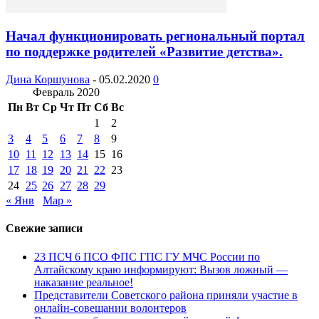
Начал функционировать региональный портал
по поддержке родителей «Развитие детства».
Дина Коршунова
-
05.02.2020
0
Февраль 2020
Пн
Вт
Ср
Чт
Пт
Сб
Вс
1
2
3
4
5
6
7
8
9
10
11
12
13
14
15
16
17
18
19
20
21
22
23
24
25
26
27
28
29
« Янв
Мар »
Свежие записи
23 ПСЧ 6 ПСО ФПС ГПС ГУ МЧС России по
Алтайскому краю информируют: Вызов ложный —
наказание реальное!
Представители Советского района приняли участие в
онлайн-совещании волонтеров