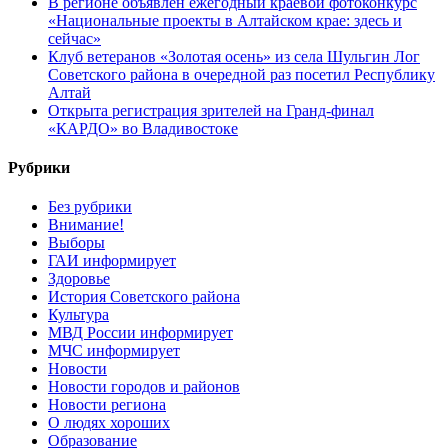
В регионе объявлен ежегодный краевой фотоконкурс
«Национальные проекты в Алтайском крае: здесь и
сейчас»
Клуб ветеранов «Золотая осень» из села Шульгин Лог
Советского района в очередной раз посетил Республику
Алтай
Открыта регистрация зрителей на Гранд-финал
«КАРДО» во Владивостоке
Рубрики
Без рубрики
Внимание!
Выборы
ГАИ информирует
Здоровье
История Советского района
Культура
МВД России информирует
МЧС информирует
Новости
Новости городов и районов
Новости региона
О людях хороших
Образование