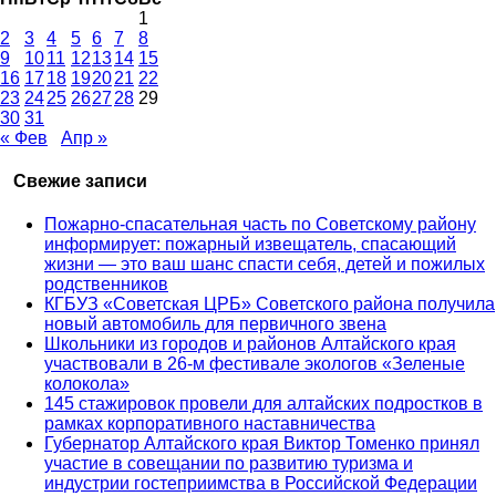
1
2
3
4
5
6
7
8
9
10
11
12
13
14
15
16
17
18
19
20
21
22
23
24
25
26
27
28
29
30
31
« Фев
Апр »
Свежие записи
Пожарно-спасательная часть по Советскому району
информирует: пожарный извещатель, спасающий
жизни — это ваш шанс спасти себя, детей и пожилых
родственников
КГБУЗ «Советская ЦРБ» Советского района получила
новый автомобиль для первичного звена
Школьники из городов и районов Алтайского края
участвовали в 26-м фестивале экологов «Зеленые
колокола»
145 стажировок провели для алтайских подростков в
рамках корпоративного наставничества
Губернатор Алтайского края Виктор Томенко принял
участие в совещании по развитию туризма и
индустрии гостеприимства в Российской Федерации