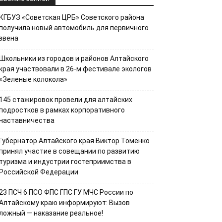
КГБУЗ «Советская ЦРБ» Советского района
получила новый автомобиль для первичного
звена
Школьники из городов и районов Алтайского
края участвовали в 26-м фестивале экологов
«Зеленые колокола»
145 стажировок провели для алтайских
подростков в рамках корпоративного
наставничества
Губернатор Алтайского края Виктор Томенко
принял участие в совещании по развитию
туризма и индустрии гостеприимства в
Российской Федерации
23 ПСЧ 6 ПСО ФПС ГПС ГУ МЧС России по
Алтайскому краю информируют: Вызов
ложный — наказание реальное!