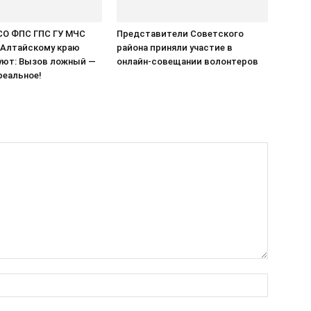
ПСО ФПС ГПС ГУ МЧС
Представители Советского
 Алтайскому краю
района приняли участие в
ют: Вызов ложный —
онлайн-совещании волонтеров
реальное!