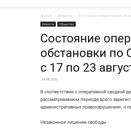
Домой
Новости
Состояние оперативной обстан
газеты
Новости
Общество
Состояние опе
обстановки по 
«Районные
с 17 по 23 авгу
24.08.2020
вести»
В соответствии с оперативной сводкой д
рассматриваемом периоде всего зарегис
административных правонарушениях, о п
|
Незаконное лишение свободы