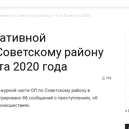
овки по Советскому району с 17 по 23 августа 2020...
ративной
Советскому району
ста 2020 года
710
ежурной части ОП по Советскому району в
трировано 66 сообщений о преступлениях, об
роисшествиях.
«