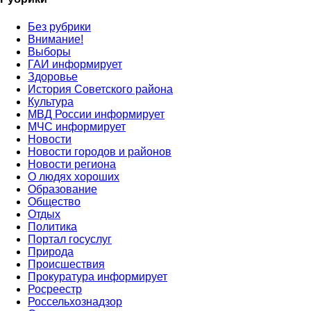
Без рубрики
Внимание!
Выборы
ГАИ информирует
Здоровье
История Советского района
Культура
МВД России информирует
МЧС информирует
Новости
Новости городов и районов
Новости региона
О людях хороших
Образование
Общество
Отдых
Политика
Портал госуслуг
Природа
Происшествия
Прокуратура информирует
Росреестр
Россельхознадзор