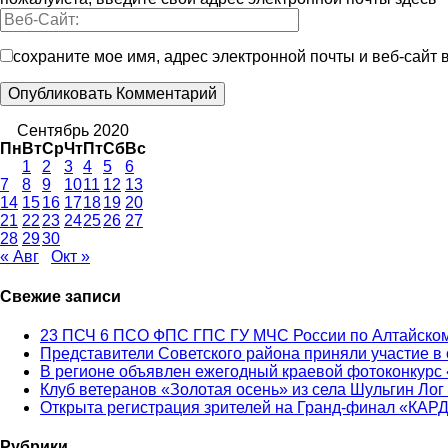
сохраните мое имя, адрес электронной почты и веб-сайт
Сентябрь 2020
Пн
Вт
Ср
Чт
Пт
Сб
Вс
1
2
3
4
5
6
7
8
9
10
11
12
13
14
15
16
17
18
19
20
21
22
23
24
25
26
27
28
29
30
« Авг
Окт »
Свежие записи
23 ПСЧ 6 ПСО ФПС ГПС ГУ МЧС России по Алтайском
Представители Советского района приняли участие в
В регионе объявлен ежегодный краевой фотоконкурс 
Клуб ветеранов «Золотая осень» из села Шульгин Лог
Открыта регистрация зрителей на Гранд-финал «КАР
Рубрики