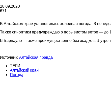
газеты
28.09.2020
671
В Алтайском крае установилась холодная погода. В понедел
«Районные
Также синоптики предупреждаю о порывистом ветре — до 1
В Барнауле – также преимущественно без осадков. В утре
вести»
Источник:
Алтайская правда
ТЕГИ
Алтайский край
Погода
|
Советский