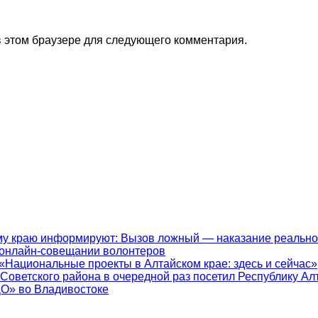
 в этом браузере для следующего комментария.
у краю информируют: Вызов ложный — наказание реально
 онлайн-совещании волонтеров
«Национальные проекты в Алтайском крае: здесь и сейчас»
 Советского района в очередной раз посетил Республику Ал
ДО» во Владивостоке