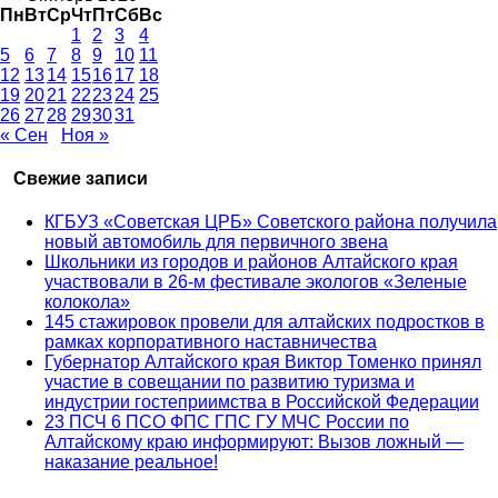
Пн
Вт
Ср
Чт
Пт
Сб
Вс
1
2
3
4
5
6
7
8
9
10
11
12
13
14
15
16
17
18
19
20
21
22
23
24
25
26
27
28
29
30
31
« Сен
Ноя »
Свежие записи
КГБУЗ «Советская ЦРБ» Советского района получила
новый автомобиль для первичного звена
Школьники из городов и районов Алтайского края
участвовали в 26-м фестивале экологов «Зеленые
колокола»
145 стажировок провели для алтайских подростков в
рамках корпоративного наставничества
Губернатор Алтайского края Виктор Томенко принял
участие в совещании по развитию туризма и
индустрии гостеприимства в Российской Федерации
23 ПСЧ 6 ПСО ФПС ГПС ГУ МЧС России по
Алтайскому краю информируют: Вызов ложный —
наказание реальное!