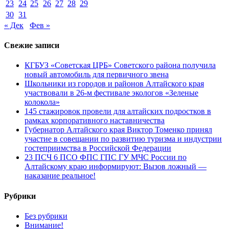
23
24
25
26
27
28
29
30
31
« Дек
Фев »
Свежие записи
КГБУЗ «Советская ЦРБ» Советского района получила
новый автомобиль для первичного звена
Школьники из городов и районов Алтайского края
участвовали в 26-м фестивале экологов «Зеленые
колокола»
145 стажировок провели для алтайских подростков в
рамках корпоративного наставничества
Губернатор Алтайского края Виктор Томенко принял
участие в совещании по развитию туризма и индустрии
гостеприимства в Российской Федерации
23 ПСЧ 6 ПСО ФПС ГПС ГУ МЧС России по
Алтайскому краю информируют: Вызов ложный —
наказание реальное!
Рубрики
Без рубрики
Внимание!