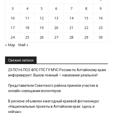
3
4
5
6
7
8
9
10
11
12
13
14
15
16
17
18
19
20
21
22
23
24
25
26
27
28
29
30
« Мар
Май »
Свежие записи
23 ПСЧ 6 ПСО ФПС ГПС ГУ МЧС России по Алтайскому краю
информируют: Вызов ложный — наказание реальное!
Представители Советского района приняли участие в
онлайн-совещании волонтеров
В регионе объявлен ежегодный краевой фотоконкурс
«Национальные проекты в Алтайском крае: здесь и
сейчас»