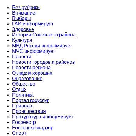
Без рубрики
Внимание!
Выборы
ГАИ информирует
Здоровье
История Советского района
Культура
МВД России информирует
МЧС информирует
Новости
Новости городов и районов
Новости региона
О людях хороших
Образование
Общество
Отдых
Политика
Портал госуслуг
Природа
Происшествия
Прокуратура информирует
Росреестр
Россельхознадзор
Спорт