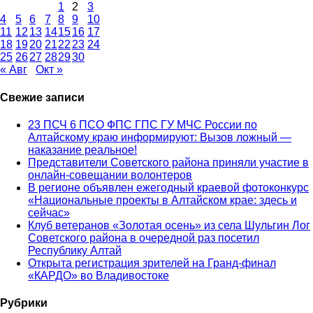
1
2
3
4
5
6
7
8
9
10
11
12
13
14
15
16
17
18
19
20
21
22
23
24
25
26
27
28
29
30
« Авг
Окт »
Свежие записи
23 ПСЧ 6 ПСО ФПС ГПС ГУ МЧС России по
Алтайскому краю информируют: Вызов ложный —
наказание реальное!
Представители Советского района приняли участие в
онлайн-совещании волонтеров
В регионе объявлен ежегодный краевой фотоконкурс
«Национальные проекты в Алтайском крае: здесь и
сейчас»
Клуб ветеранов «Золотая осень» из села Шульгин Лог
Советского района в очередной раз посетил
Республику Алтай
Открыта регистрация зрителей на Гранд-финал
«КАРДО» во Владивостоке
Рубрики