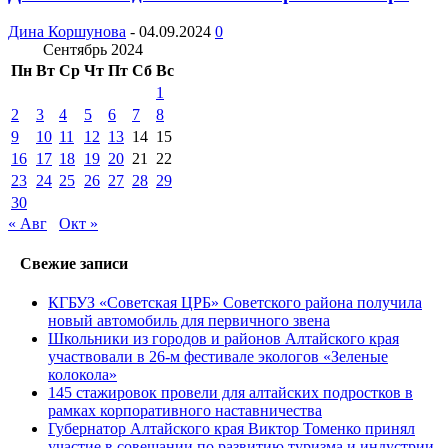
Дина Коршунова
-
04.09.2024
0
Сентябрь 2024
Пн
Вт
Ср
Чт
Пт
Сб
Вс
1
2
3
4
5
6
7
8
9
10
11
12
13
14
15
16
17
18
19
20
21
22
23
24
25
26
27
28
29
30
« Авг
Окт »
Свежие записи
КГБУЗ «Советская ЦРБ» Советского района получила
новый автомобиль для первичного звена
Школьники из городов и районов Алтайского края
участвовали в 26-м фестивале экологов «Зеленые
колокола»
145 стажировок провели для алтайских подростков в
рамках корпоративного наставничества
Губернатор Алтайского края Виктор Томенко принял
участие в совещании по развитию туризма и индустрии