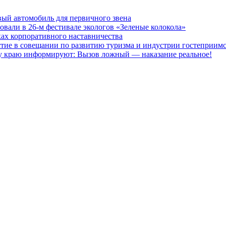
ый автомобиль для первичного звена
овали в 26-м фестивале экологов «Зеленые колокола»
ках корпоративного наставничества
стие в совещании по развитию туризма и индустрии гостеприим
краю информируют: Вызов ложный — наказание реальное!