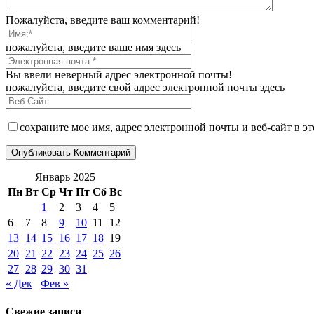
Пожалуйста, введите ваш комментарий!
пожалуйста, введите ваше имя здесь
Вы ввели неверный адрес электронной почты!
пожалуйста, введите свой адрес электронной почты здесь
сохраните мое имя, адрес электронной почты и веб-сайт в э
Январь 2025
Пн
Вт
Ср
Чт
Пт
Сб
Вс
1
2
3
4
5
6
7
8
9
10
11
12
13
14
15
16
17
18
19
20
21
22
23
24
25
26
27
28
29
30
31
« Дек
Фев »
Свежие записи