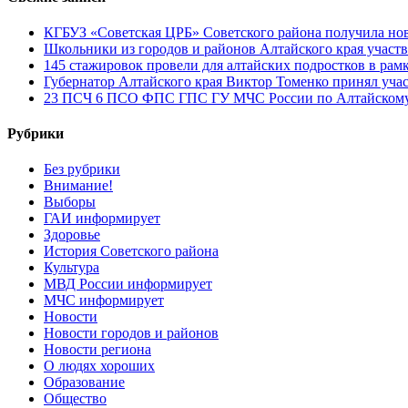
КГБУЗ «Советская ЦРБ» Советского района получила нов
Школьники из городов и районов Алтайского края участв
145 стажировок провели для алтайских подростков в рам
Губернатор Алтайского края Виктор Томенко принял уча
23 ПСЧ 6 ПСО ФПС ГПС ГУ МЧС России по Алтайскому 
Рубрики
Без рубрики
Внимание!
Выборы
ГАИ информирует
Здоровье
История Советского района
Культура
МВД России информирует
МЧС информирует
Новости
Новости городов и районов
Новости региона
О людях хороших
Образование
Общество