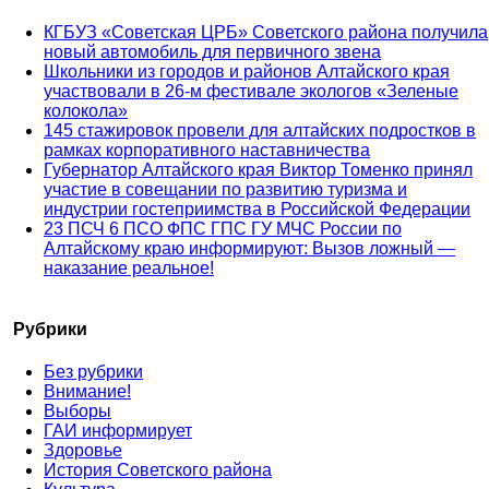
КГБУЗ «Советская ЦРБ» Советского района получила
новый автомобиль для первичного звена
Школьники из городов и районов Алтайского края
участвовали в 26-м фестивале экологов «Зеленые
колокола»
145 стажировок провели для алтайских подростков в
рамках корпоративного наставничества
Губернатор Алтайского края Виктор Томенко принял
участие в совещании по развитию туризма и
индустрии гостеприимства в Российской Федерации
23 ПСЧ 6 ПСО ФПС ГПС ГУ МЧС России по
Алтайскому краю информируют: Вызов ложный —
наказание реальное!
Рубрики
Без рубрики
Внимание!
Выборы
ГАИ информирует
Здоровье
История Советского района