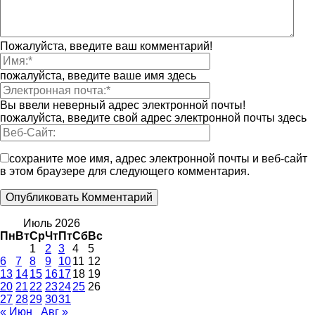
Пожалуйста, введите ваш комментарий!
пожалуйста, введите ваше имя здесь
Вы ввели неверный адрес электронной почты!
пожалуйста, введите свой адрес электронной почты здесь
сохраните мое имя, адрес электронной почты и веб-сайт
в этом браузере для следующего комментария.
Июль 2026
Пн
Вт
Ср
Чт
Пт
Сб
Вс
1
2
3
4
5
6
7
8
9
10
11
12
13
14
15
16
17
18
19
20
21
22
23
24
25
26
27
28
29
30
31
« Июн
Авг »