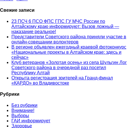
Свежие записи
23 ПСЧ 6 ПСО ФПС ГПС ГУ МЧС России по
Алтайскому краю информируют: Вызов ложный —
наказание реальное!
Представители Советского района приняли участие в
онлайн-совещании волонтеров
В регионе объявлен ежегодный краевой фотоконкурс
«Национальные проекты в Алтайском крае: здесь и
сейчас»
Клуб ветеранов «Золотая осень» из села Шульгин Лог
Советского района в очередной раз посетил
Республику Алтай
Открыта регистрация зрителей на Гранд-финал
«КАРДО» во Владивостоке
Рубрики
Без рубрики
Внимание!
Выборы
ГАИ информирует
Здоровье