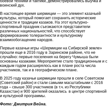
боевой техники и тактики, демонстрировались выучка и
воинский дух.
В настоящее время шермиции — это элемент казачьей
культуры, который помогает сохранить исторические
ценности и традиции казаков. На этот культурно-
спортивный праздник съезжаются представители
различных национальностей, что способствует
формированию толерантности и культурному
взаимообогащению народов.
Первые казачьи игры «Шермиции на Сибирской земле»
прошли еще в 2016 году в Заринском районе, что не
случайно: первые поселения на берегу Чумыша были
основаны казаками. Мероприятие стало традиционным и с
каждым годом расширялось как в плане роста числа
участников, так и в географическом плане.
В 2025 году казачьи шермиции прошли в селе Советском
(Советский район) и стали самыми масштабными с 2016
года – свыше 300 участников (в т.ч. из Республики
Казахстан) и 900 зрителей оказались в центре спортивной
и культурной программы.
Фото: Дмитрия Вейна.