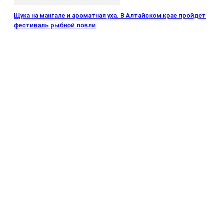
Щука на мангале и ароматная уха. В Алтайском крае пройдет
фестиваль рыбной ловли