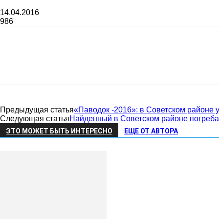
газеты
14.04.2016
986
«Районные
Предыдущая статья
«Паводок -2016»: в Советском районе 
вести»
Следующая статья
Найденный в Советском районе погреба
ЭТО МОЖЕТ БЫТЬ ИНТЕРЕСНО
ЕЩЕ ОТ АВТОРА
|
Советский