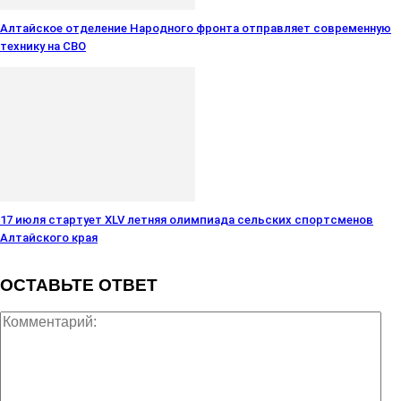
Алтайское отделение Народного фронта отправляет современную
технику на СВО
район
Алтайского
17 июля стартует XLV летняя олимпиада сельских спортсменов
Алтайского края
края
ОСТАВЬТЕ ОТВЕТ