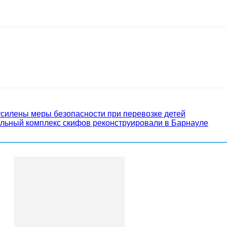
усилены меры безопасности при перевозке детей
льный комплекс скифов реконструировали в Барнауле