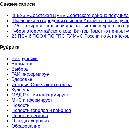
Свежие записи
КГБУЗ «Советская ЦРБ» Советского района получила
Школьники из городов и районов Алтайского края уча
145 стажировок провели для алтайских подростков в 
Губернатор Алтайского края Виктор Томенко принял у
23 ПСЧ 6 ПСО ФПС ГПС ГУ МЧС России по Алтайском
Рубрики
Без рубрики
Внимание!
Выборы
ГАИ информирует
Здоровье
История Советского района
Культура
МВД России информирует
МЧС информирует
Новости
Новости городов и районов
Новости региона
О людях хороших
Образование