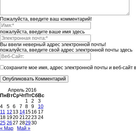
Пожалуйста, введите ваш комментарий!
пожалуйста, введите ваше имя здесь
Вы ввели неверный адрес электронной почты!
пожалуйста, введите свой адрес электронной почты здесь
сохраните мое имя, адрес электронной почты и веб-сайт
Апрель 2016
Пн
Вт
Ср
Чт
Пт
Сб
Вс
1
2
3
4
5
6
7
8
9
10
11
12
13
14
15
16
17
18
19
20
21
22
23
24
25
26
27
28
29
30
« Мар
Май »