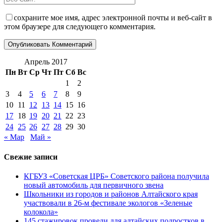
сохраните мое имя, адрес электронной почты и веб-сайт в
этом браузере для следующего комментария.
Апрель 2017
Пн
Вт
Ср
Чт
Пт
Сб
Вс
1
2
3
4
5
6
7
8
9
10
11
12
13
14
15
16
17
18
19
20
21
22
23
24
25
26
27
28
29
30
« Мар
Май »
Свежие записи
КГБУЗ «Советская ЦРБ» Советского района получила
новый автомобиль для первичного звена
Школьники из городов и районов Алтайского края
участвовали в 26-м фестивале экологов «Зеленые
колокола»
145 стажировок провели для алтайских подростков в