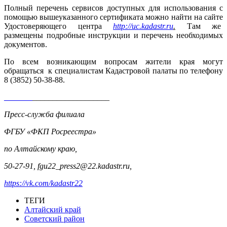
Полный перечень сервисов доступных для использования с
помощью вышеуказанного сертификата можно найти на сайте
Удостоверяющего центра
http://uc.kadastr.ru
.
Там же
размещены подробные инструкции и перечень необходимых
документов.
По всем возникающим вопросам жители края могут
обращаться к специалистам Кадастровой палаты по телефону
8 (3852) 50-38-88.
_______
___________________
Пресс-служба
филиала
ФГБУ «ФКП Росреестра»
по Алтайскому краю,
50-27-91,
fgu
22_
press
2@22.
kadastr
.
ru
,
https
://
vk
.
com
/
kadastr
22
ТЕГИ
Алтайский край
Советский район