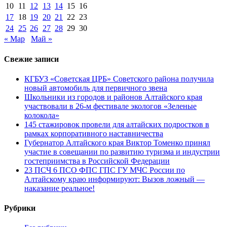
10
11
12
13
14
15
16
17
18
19
20
21
22
23
24
25
26
27
28
29
30
« Мар
Май »
Свежие записи
КГБУЗ «Советская ЦРБ» Советского района получила
новый автомобиль для первичного звена
Школьники из городов и районов Алтайского края
участвовали в 26-м фестивале экологов «Зеленые
колокола»
145 стажировок провели для алтайских подростков в
рамках корпоративного наставничества
Губернатор Алтайского края Виктор Томенко принял
участие в совещании по развитию туризма и индустрии
гостеприимства в Российской Федерации
23 ПСЧ 6 ПСО ФПС ГПС ГУ МЧС России по
Алтайскому краю информируют: Вызов ложный —
наказание реальное!
Рубрики