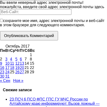
Вы ввели неверный адрес электронной почты!
пожалуйста, введите свой адрес электронной почты здесь
сохраните мое имя, адрес электронной почты и веб-сайт
в этом браузере для следующего комментария.
Октябрь 2017
Пн
Вт
Ср
Чт
Пт
Сб
Вс
1
2
3
4
5
6
7
8
9
10
11
12
13
14
15
16
17
18
19
20
21
22
23
24
25
26
27
28
29
30
31
« Сен
Ноя »
Свежие записи
23 ПСЧ 6 ПСО ФПС ГПС ГУ МЧС России по
Алтайскому краю информируют: Вызов ложный —