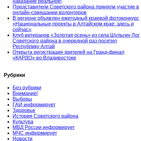
наказание реальное!
Представители Советского района приняли участие в
онлайн-совещании волонтеров
В регионе объявлен ежегодный краевой фотоконкурс
«Национальные проекты в Алтайском крае: здесь и
сейчас»
Клуб ветеранов «Золотая осень» из села Шульгин Лог
Советского района в очередной раз посетил
Республику Алтай
Открыта регистрация зрителей на Гранд-финал
«КАРДО» во Владивостоке
Рубрики
Без рубрики
Внимание!
Выборы
ГАИ информирует
Здоровье
История Советского района
Культура
МВД России информирует
МЧС информирует
Новости