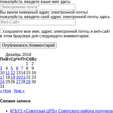
пожалуйста, введите ваше имя здесь
Вы ввели неверный адрес электронной почты!
пожалуйста, введите свой адрес электронной почты здесь
сохраните мое имя, адрес электронной почты и веб-сайт
в этом браузере для следующего комментария.
Декабрь 2018
Пн
Вт
Ср
Чт
Пт
Сб
Вс
1
2
3
4
5
6
7
8
9
10
11
12
13
14
15
16
17
18
19
20
21
22
23
24
25
26
27
28
29
30
31
« Ноя
Янв »
Свежие записи
КГБУЗ «Советская ЦРБ» Советского района получила