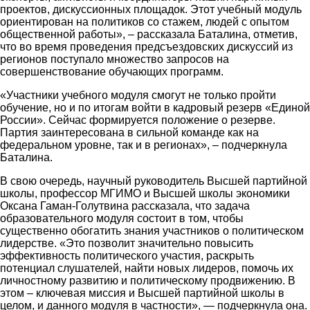
проектов, дискуссионных площадок. Этот учебный модуль
ориентирован на политиков со стажем, людей с опытом
общественной работы», – рассказала Баталина, отметив,
что во время проведения предсъездовских дискуссий из
регионов поступало множество запросов на
совершенствование обучающих программ.
«Участники учебного модуля смогут не только пройти
обучение, но и по итогам войти в кадровый резерв «Единой
России». Сейчас формируется положение о резерве.
Партия заинтересована в сильной команде как на
федеральном уровне, так и в регионах», – подчеркнула
Баталина.
В свою очередь, научный руководитель Высшей партийной
школы, профессор МГИМО и Высшей школы экономики
Оксана Гаман-Голутвина рассказала, что задача
образовательного модуля состоит в том, чтобы
существенно обогатить знания участников о политическом
лидерстве. «Это позволит значительно повысить
эффективность политического участия, раскрыть
потенциал слушателей, найти новых лидеров, помочь их
личностному развитию и политическому продвижению. В
этом – ключевая миссия и Высшей партийной школы в
целом, и данного модуля в частности», — подчеркнула она.