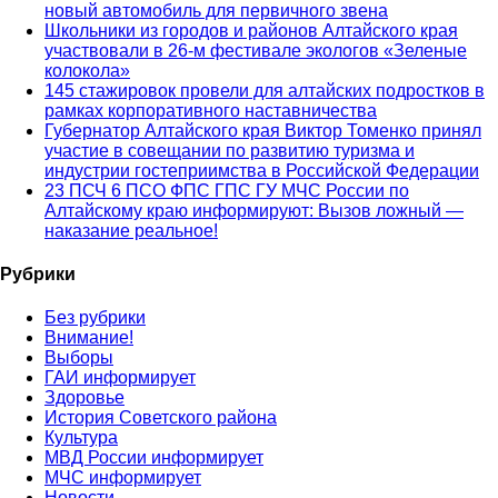
новый автомобиль для первичного звена
Школьники из городов и районов Алтайского края
участвовали в 26-м фестивале экологов «Зеленые
колокола»
145 стажировок провели для алтайских подростков в
рамках корпоративного наставничества
Губернатор Алтайского края Виктор Томенко принял
участие в совещании по развитию туризма и
индустрии гостеприимства в Российской Федерации
23 ПСЧ 6 ПСО ФПС ГПС ГУ МЧС России по
Алтайскому краю информируют: Вызов ложный —
наказание реальное!
Рубрики
Без рубрики
Внимание!
Выборы
ГАИ информирует
Здоровье
История Советского района
Культура
МВД России информирует
МЧС информирует
Новости