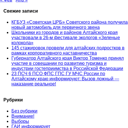
Свежие записи
КГБУЗ «Советская ЦРБ» Советского района получила
новый автомобиль для первичного звена
Школьники из городов и районов Алтайского края
участвовали в 26-м фестивале экологов «Зеленые
колокола»
145 стажировок провели для алтайских подростков в
рамках корпоративного наставничества
Губернатор Алтайского края Виктор Томенко принял
участие в совещании по развитию туризма и
индустрии гостеприимства в Российской Федерации
23 ПСЧ 6 ПСО ФПС ГПС ГУ МЧС России по
Алтайскому краю информируют: Вызов ложный —
наказание реальное!
Рубрики
Без рубрики
Внимание!
Выборы
ГАИ информирует