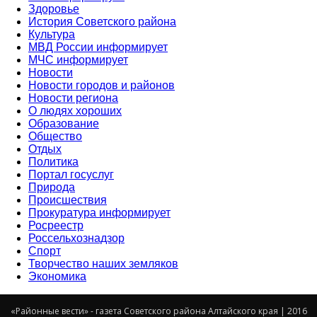
Здоровье
История Советского района
Культура
МВД России информирует
МЧС информирует
Новости
Новости городов и районов
Новости региона
О людях хороших
Образование
Общество
Отдых
Политика
Портал госуслуг
Природа
Происшествия
Прокуратура информирует
Росреестр
Россельхознадзор
Спорт
Творчество наших земляков
Экономика
«Районные вести» - газета Советского района Алтайского края | 2016