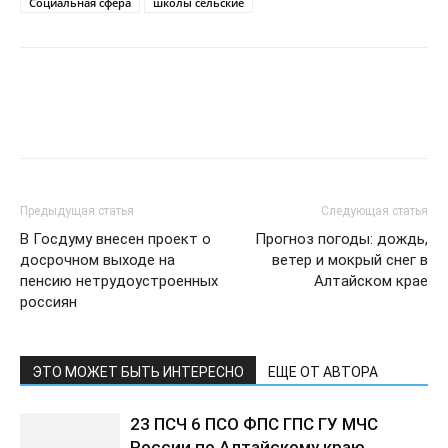
Социальная сфера
школы сельские
Предыдущая статья
Следующая статья
В Госдуму внесен проект о
Прогноз погоды: дождь,
досрочном выходе на
ветер и мокрый снег в
пенсию нетрудоустроенных
Алтайском крае
россиян
ЭТО МОЖЕТ БЫТЬ ИНТЕРЕСНО
ЕЩЕ ОТ АВТОРА
23 ПСЧ 6 ПСО ФПС ГПС ГУ МЧС
России по Алтайскому краю