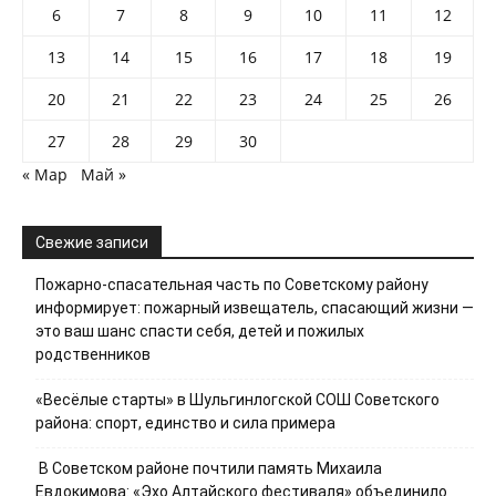
6
7
8
9
10
11
12
13
14
15
16
17
18
19
20
21
22
23
24
25
26
27
28
29
30
« Мар
Май »
Свежие записи
Пожарно-спасательная часть по Советскому району
информирует: пожарный извещатель, спасающий жизни —
это ваш шанс спасти себя, детей и пожилых
родственников
«Весёлые старты» в Шульгинлогской СОШ Советского
района: спорт, единство и сила примера
В Советском районе почтили память Михаила
Евдокимова: «Эхо Алтайского фестиваля» объединило