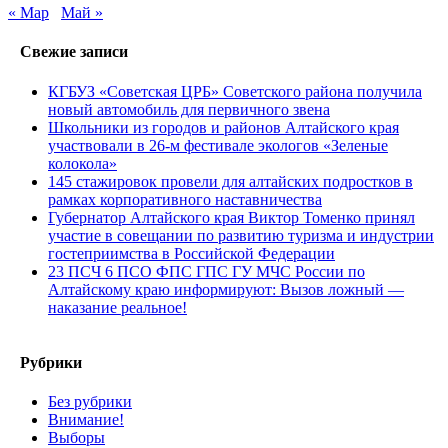
« Мар
Май »
Свежие записи
КГБУЗ «Советская ЦРБ» Советского района получила
новый автомобиль для первичного звена
Школьники из городов и районов Алтайского края
участвовали в 26-м фестивале экологов «Зеленые
колокола»
145 стажировок провели для алтайских подростков в
рамках корпоративного наставничества
Губернатор Алтайского края Виктор Томенко принял
участие в совещании по развитию туризма и индустрии
гостеприимства в Российской Федерации
23 ПСЧ 6 ПСО ФПС ГПС ГУ МЧС России по
Алтайскому краю информируют: Вызов ложный —
наказание реальное!
Рубрики
Без рубрики
Внимание!
Выборы