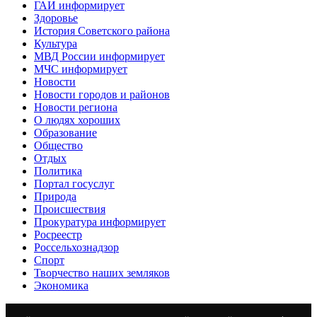
ГАИ информирует
Здоровье
История Советского района
Культура
МВД России информирует
МЧС информирует
Новости
Новости городов и районов
Новости региона
О людях хороших
Образование
Общество
Отдых
Политика
Портал госуслуг
Природа
Происшествия
Прокуратура информирует
Росреестр
Россельхознадзор
Спорт
Творчество наших земляков
Экономика