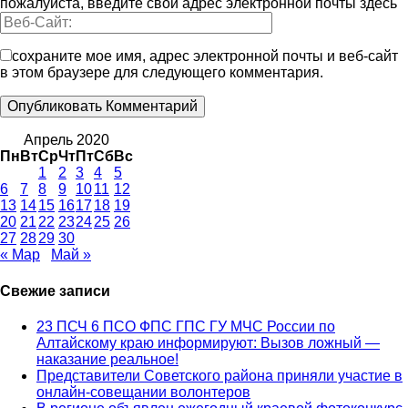
пожалуйста, введите свой адрес электронной почты здесь
сохраните мое имя, адрес электронной почты и веб-сайт
в этом браузере для следующего комментария.
Апрель 2020
Пн
Вт
Ср
Чт
Пт
Сб
Вс
1
2
3
4
5
6
7
8
9
10
11
12
13
14
15
16
17
18
19
20
21
22
23
24
25
26
27
28
29
30
« Мар
Май »
Свежие записи
23 ПСЧ 6 ПСО ФПС ГПС ГУ МЧС России по
Алтайскому краю информируют: Вызов ложный —
наказание реальное!
Представители Советского района приняли участие в
онлайн-совещании волонтеров