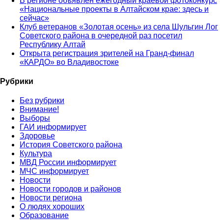
В регионе объявлен ежегодный краевой фотоконкурс
«Национальные проекты в Алтайском крае: здесь и
сейчас»
Клуб ветеранов «Золотая осень» из села Шульгин Лог
Советского района в очередной раз посетил
Республику Алтай
Открыта регистрация зрителей на Гранд-финал
«КАРДО» во Владивостоке
Рубрики
Без рубрики
Внимание!
Выборы
ГАИ информирует
Здоровье
История Советского района
Культура
МВД России информирует
МЧС информирует
Новости
Новости городов и районов
Новости региона
О людях хороших
Образование