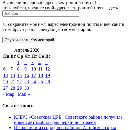
Вы ввели неверный адрес электронной почты!
пожалуйста, введите свой адрес электронной почты здесь
сохраните мое имя, адрес электронной почты и веб-сайт в
этом браузере для следующего комментария.
Апрель 2020
Пн
Вт
Ср
Чт
Пт
Сб
Вс
1
2
3
4
5
6
7
8
9
10
11
12
13
14
15
16
17
18
19
20
21
22
23
24
25
26
27
28
29
30
« Мар
Май »
Свежие записи
КГБУЗ «Советская ЦРБ» Советского района получила
новый автомобиль для первичного звена
Школьники из городов и районов Алтайского края