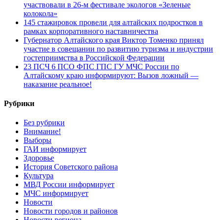
участвовали в 26-м фестивале экологов «Зеленые
колокола»
145 стажировок провели для алтайских подростков в
рамках корпоративного наставничества
Губернатор Алтайского края Виктор Томенко принял
участие в совещании по развитию туризма и индустрии
гостеприимства в Российской Федерации
23 ПСЧ 6 ПСО ФПС ГПС ГУ МЧС России по
Алтайскому краю информируют: Вызов ложный —
наказание реальное!
Рубрики
Без рубрики
Внимание!
Выборы
ГАИ информирует
Здоровье
История Советского района
Культура
МВД России информирует
МЧС информирует
Новости
Новости городов и районов
Новости региона