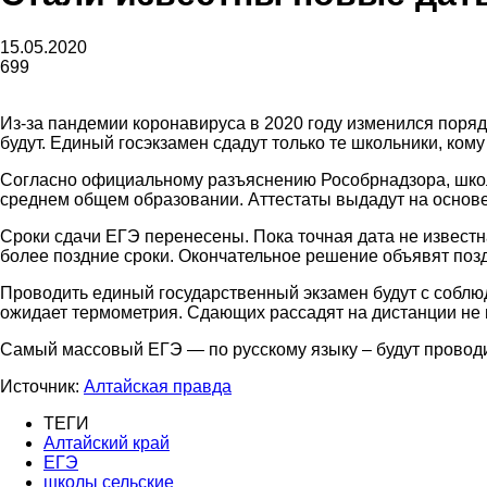
газеты
15.05.2020
699
Из-за пандемии коронавируса в 2020 году изменился поряд
«Районные
будут. Единый госэкзамен сдадут только те школьники, кому
Согласно официальному разъяснению Рособрнадзора, школ
среднем общем образовании. Аттестаты выдадут на основе
Сроки сдачи ЕГЭ перенесены. Пока точная дата не известн
вести»
более поздние сроки. Окончательное решение объявят поз
Проводить единый государственный экзамен будут с соблю
ожидает термометрия. Сдающих рассадят на дистанции не 
Самый массовый ЕГЭ — по русскому языку – будут проводит
|
Источник:
Алтайская правда
ТЕГИ
Алтайский край
ЕГЭ
Советский
школы сельские