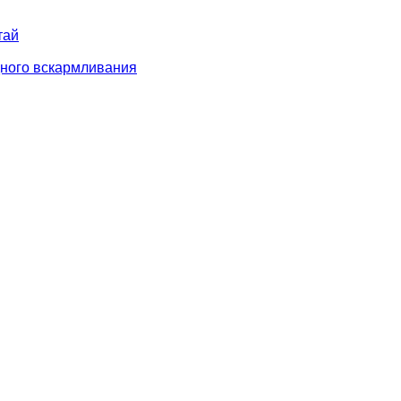
тай
дного вскармливания