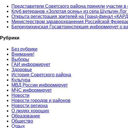
Представители Советского района приняли участие в
Клуб ветеранов «Золотая осень» из села Шульгин Лог
Открыта регистрация зрителей на Гранд-финал «КАР
Министерством здравоохранения Российской Федерац
Белокурихинская Госавтоинспекция информирует о в
Рубрики
Без рубрики
Внимание!
Выборы
ГАИ информирует
Здоровье
История Советского района
Культура
МВД России информирует
МЧС информирует
Новости
Новости городов и районов
Новости региона
О людях хороших
Образование
Общество
Отдых