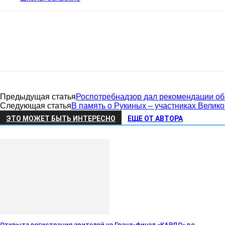
район
Предыдущая статья
Роспотребнадзор дал рекомендации об
Алтайского
Следующая статья
В память о Рукиных – участниках Велик
ЭТО МОЖЕТ БЫТЬ ИНТЕРЕСНО
ЕЩЕ ОТ АВТОРА
края
Открыта регистрация зрителей на Гранд-финал «КАРДО» во