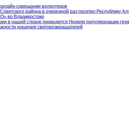
 онлайн-совещании волонтеров
 Советского района в очередной раз посетил Республику Ал
ДО» во Владивостоке
ии в нашей стране проводится Неделя популяризации гру
ажности ношения световозвращателей