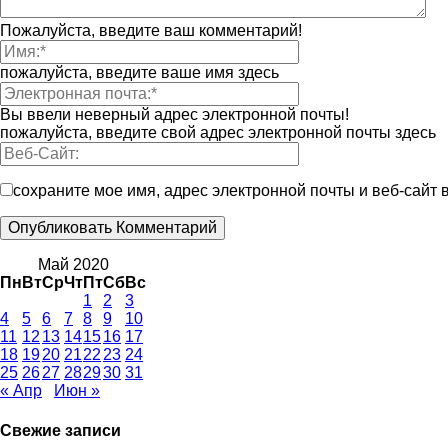
Пожалуйста, введите ваш комментарий!
пожалуйста, введите ваше имя здесь
Вы ввели неверный адрес электронной почты!
пожалуйста, введите свой адрес электронной почты здесь
сохраните мое имя, адрес электронной почты и веб-сайт
Май 2020
Пн
Вт
Ср
Чт
Пт
Сб
Вс
1
2
3
4
5
6
7
8
9
10
11
12
13
14
15
16
17
18
19
20
21
22
23
24
25
26
27
28
29
30
31
« Апр
Июн »
Свежие записи