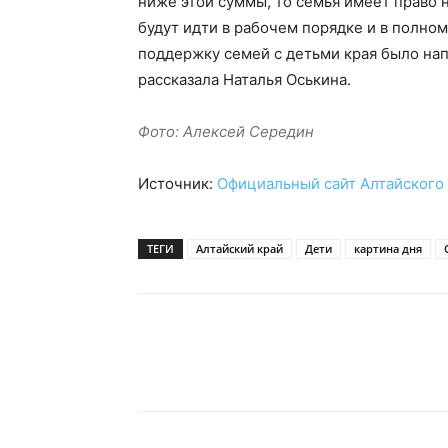
ниже этой суммы, то семья имеет право 
будут идти в рабочем порядке и в полном
поддержку семей с детьми края было на
рассказала Наталья Оськина.
Фото: Алексей Середин
Источник:
Официальный сайт Алтайского 
ТЕГИ
Алтайский край
Дети
картина дня