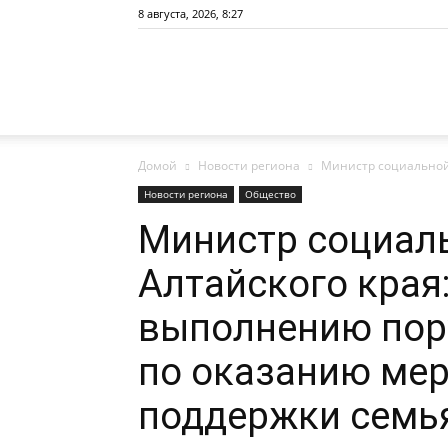
8 августа, 2026, 8:27
Сайт
Домой
Новости региона
Министр социальной 
газеты
Новости региона
Общество
Министр социал
Алтайского края:
«Районные
выполнению пор
по оказанию ме
вести»
поддержки семья