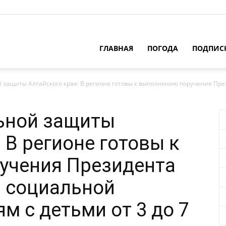
ГЛАВНАЯ
ПОГОДА
ПОДПИС
защиты Алтайского края: В регионе готовы к выполнению поручения През
ьной защиты
 В регионе готовы к
учения Президента
р социальной
м с детьми от 3 до 7