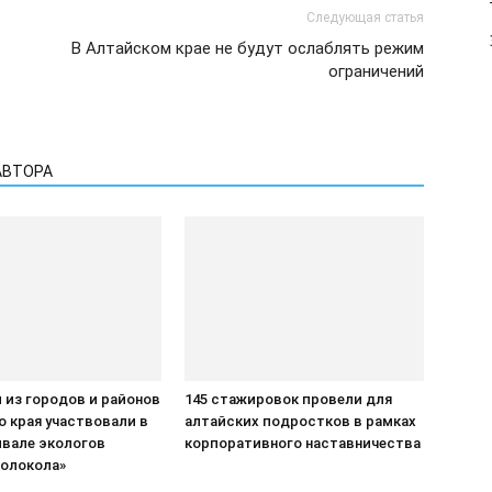
Следующая статья
В Алтайском крае не будут ослаблять режим
ограничений
АВТОРА
 из городов и районов
145 стажировок провели для
о края участвовали в
алтайских подростков в рамках
ивале экологов
корпоративного наставничества
колокола»