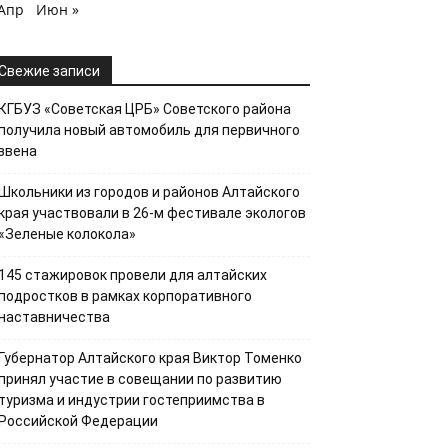
 Апр
Июн »
Свежие записи
КГБУЗ «Советская ЦРБ» Советского района
получила новый автомобиль для первичного
звена
Школьники из городов и районов Алтайского
края участвовали в 26-м фестивале экологов
«Зеленые колокола»
145 стажировок провели для алтайских
подростков в рамках корпоративного
наставничества
Губернатор Алтайского края Виктор Томенко
принял участие в совещании по развитию
туризма и индустрии гостеприимства в
Российской Федерации