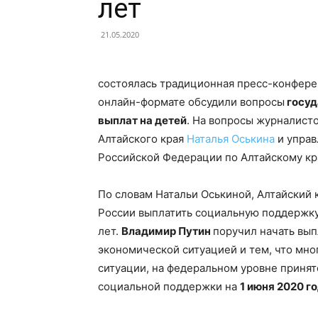
лет
21.05.2020
|
состоялась традиционная пресс-конфере
онлайн-формате обсудили вопросы
госуд
Советский
выплат на детей
. На вопросы журналист
Алтайского края
Наталья Оськина
и управ
Российской Федерации по Алтайскому к
район
По словам Натальи Оськиной, Алтайский 
России выплатить социальную поддержку 
лет.
Владимир Путин
поручил начать вып
экономической ситуацией и тем, что мно
Алтайского
ситуации, на федеральном уровне принят
социальной поддержки на
1 июня 2020 г