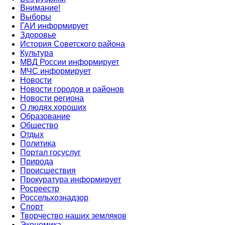
Внимание!
Выборы
ГАИ информирует
Здоровье
История Советского района
Культура
МВД России информирует
МЧС информирует
Новости
Новости городов и районов
Новости региона
О людях хороших
Образование
Общество
Отдых
Политика
Портал госуслуг
Природа
Происшествия
Прокуратура информирует
Росреестр
Россельхознадзор
Спорт
Творчество наших земляков
Экономика