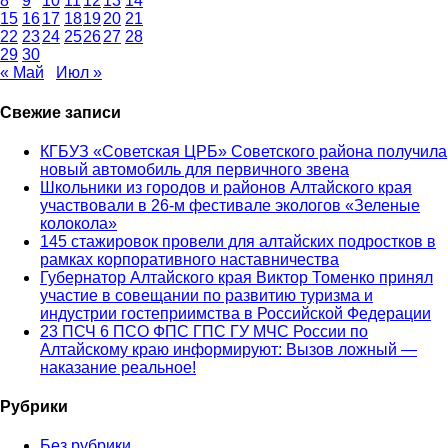
8
9
10
11
12
13
14
15
16
17
18
19
20
21
22
23
24
25
26
27
28
29
30
« Май
Июл »
Свежие записи
КГБУЗ «Советская ЦРБ» Советского района получила
новый автомобиль для первичного звена
Школьники из городов и районов Алтайского края
участвовали в 26-м фестивале экологов «Зеленые
колокола»
145 стажировок провели для алтайских подростков в
рамках корпоративного наставничества
Губернатор Алтайского края Виктор Томенко принял
участие в совещании по развитию туризма и
индустрии гостеприимства в Российской Федерации
23 ПСЧ 6 ПСО ФПС ГПС ГУ МЧС России по
Алтайскому краю информируют: Вызов ложный —
наказание реальное!
Рубрики
Без рубрики