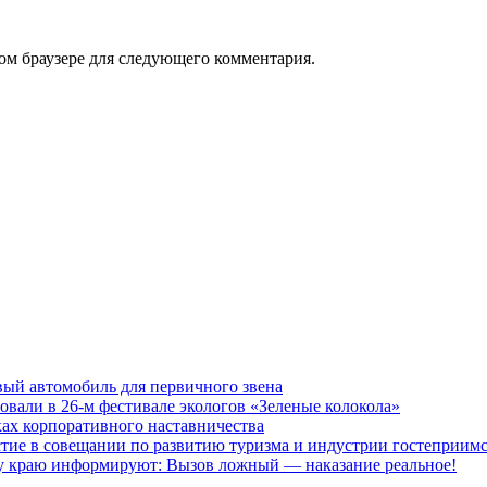
том браузере для следующего комментария.
ый автомобиль для первичного звена
овали в 26-м фестивале экологов «Зеленые колокола»
ках корпоративного наставничества
стие в совещании по развитию туризма и индустрии гостеприим
краю информируют: Вызов ложный — наказание реальное!