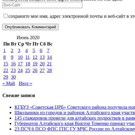
сохраните мое имя, адрес электронной почты и веб-сайт в э
Июнь 2020
Пн
Вт
Ср
Чт
Пт
Сб
Вс
1
2
3
4
5
6
7
8
9
10
11
12
13
14
15
16
17
18
19
20
21
22
23
24
25
26
27
28
29
30
« Май
Июл »
Свежие записи
КГБУЗ «Советская ЦРБ» Советского района получила нов
Школьники из городов и районов Алтайского края участв
145 стажировок провели для алтайских подростков в рам
Губернатор Алтайского края Виктор Томенко принял уча
23 ПСЧ 6 ПСО ФПС ГПС ГУ МЧС России по Алтайскому 