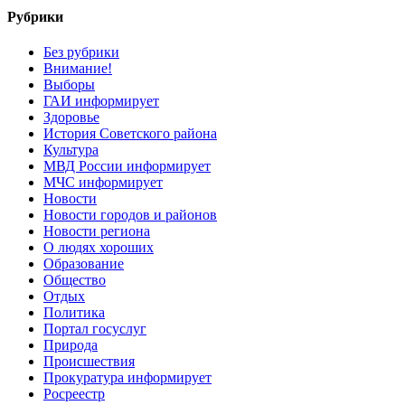
Рубрики
Без рубрики
Внимание!
Выборы
ГАИ информирует
Здоровье
История Советского района
Культура
МВД России информирует
МЧС информирует
Новости
Новости городов и районов
Новости региона
О людях хороших
Образование
Общество
Отдых
Политика
Портал госуслуг
Природа
Происшествия
Прокуратура информирует
Росреестр