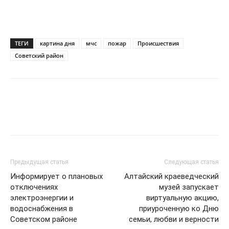
ТЕГИ
картина дня
мчс
пожар
Происшествия
Советский район
Предыдущая статья
Следующая статья
Информирует о плановых
Алтайский краеведческий
отключениях
музей запускает
электроэнергии и
виртуальную акцию,
водоснабжения в
приуроченную ко Дню
Советском районе
семьи, любви и верности