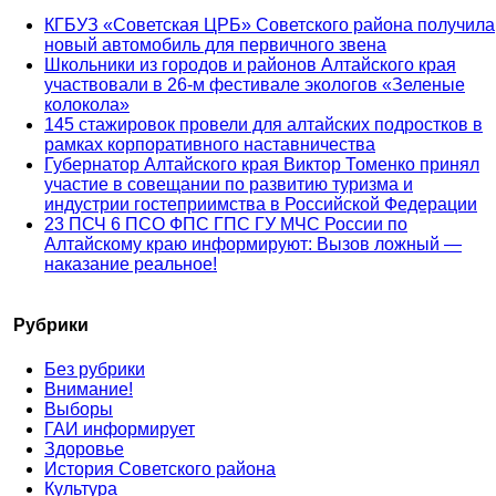
КГБУЗ «Советская ЦРБ» Советского района получила
новый автомобиль для первичного звена
Школьники из городов и районов Алтайского края
участвовали в 26-м фестивале экологов «Зеленые
колокола»
145 стажировок провели для алтайских подростков в
рамках корпоративного наставничества
Губернатор Алтайского края Виктор Томенко принял
участие в совещании по развитию туризма и
индустрии гостеприимства в Российской Федерации
23 ПСЧ 6 ПСО ФПС ГПС ГУ МЧС России по
Алтайскому краю информируют: Вызов ложный —
наказание реальное!
Рубрики
Без рубрики
Внимание!
Выборы
ГАИ информирует
Здоровье
История Советского района
Культура