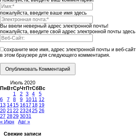
пожалуйста, введите ваше имя здесь
Вы ввели неверный адрес электронной почты!
пожалуйста, введите свой адрес электронной почты здесь
сохраните мое имя, адрес электронной почты и веб-сайт
в этом браузере для следующего комментария.
Июль 2020
Пн
Вт
Ср
Чт
Пт
Сб
Вс
1
2
3
4
5
6
7
8
9
10
11
12
13
14
15
16
17
18
19
20
21
22
23
24
25
26
27
28
29
30
31
« Июн
Авг »
Свежие записи