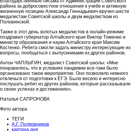
Благодарственные письма от Администрации Советского
района за добросовестное отношение к учебе и активную
жизненную позицию Александр Геннадьевич вручил шести
медалистам Советской школы и двум медалисткам из
Половинской.
Также в этот день золотых медалистов в онлайн-режиме
поздравил губернатор Алтайского края Виктор Томенко и
министр образования и науки Алтайского края Максим
Костенко. Ребята смогли задать министру интересующие их
вопросы, пообщаться с выпускниками из других районов.
Антон ЧАПЛЫГИН, медалист Советской школы: «Мне
понравилось, что в условиях пандемии все-таки было
организовано такое мероприятие. Оно позволило немного
отвлечься от подготовки к ЕГЭ. Было весело и интересно
послушать ребят из других районов, которые рассказывали
о своих успехах и достижениях».
Наталья САПРОНОВА
Фото автора
ТЕГИ
А.Г. Полковников
картина дня