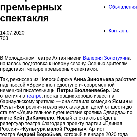
премьерных
Объявления
спектакля
Контакты
14.07.2020
703
В Молодежном театре Алтая имени
Валерия Золотухин
а
началась подготовка к новому сезону. Осенью зрителям
представят четыре премьерных спектакля.
Так, режиссер из Новосибирска
Анна Зиновьева
работает
над пьесой «Временно недоступен» современной
немецкой писательницы
Петры Вюлленвебер
. Как
отметили в
театре
, постановщик хорошо известна
барнаульскому зрителю — она ставила комедию
Ясмины
Резы
«Бог резни» и важную сказку для детей от шести до
ста лет «Удивительное путешествие кролика Эдварда» по
книге
Кейт ДиКамилло
. Новый спектакль войдет в
репертуар театра благодаря проекту партии «Единая
Россия»
«Культура малой Родины»
. Артист
театра
Андрей Воробьев
, который в январе 2020 года