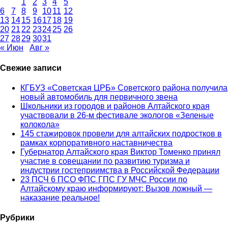
1
2
3
4
5
6
7
8
9
10
11
12
13
14
15
16
17
18
19
20
21
22
23
24
25
26
27
28
29
30
31
« Июн
Авг »
Свежие записи
КГБУЗ «Советская ЦРБ» Советского района получила
новый автомобиль для первичного звена
Школьники из городов и районов Алтайского края
участвовали в 26-м фестивале экологов «Зеленые
колокола»
145 стажировок провели для алтайских подростков в
рамках корпоративного наставничества
Губернатор Алтайского края Виктор Томенко принял
участие в совещании по развитию туризма и
индустрии гостеприимства в Российской Федерации
23 ПСЧ 6 ПСО ФПС ГПС ГУ МЧС России по
Алтайскому краю информируют: Вызов ложный —
наказание реальное!
Рубрики