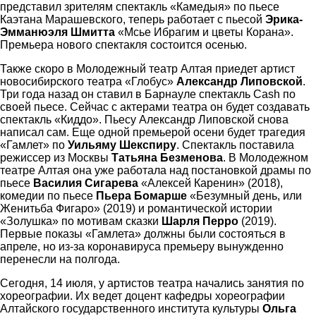
представил зрителям спектакль «Камедыя» по пьесе
Каэтана Марашевского, теперь работает с пьесой
Эрика-
Эмманюэля Шмитта
«Мсье Ибрагим и цветы Корана».
Премьера нового спектакля состоится осенью.
Также скоро в Молодежный театр Алтая приедет артист
новосибирского театра «Глобус»
Александр Липовской
.
Три года назад он ставил в Барнауле спектакль Cash по
своей пьесе. Сейчас с актерами театра он будет создавать
спектакль «Киддо». Пьесу Александр Липовской снова
написал сам. Еще одной премьерой осени будет трагедия
«Гамлет» по
Уильяму Шекспиру
. Спектакль поставила
режиссер из Москвы
Татьяна Безменова
. В Молодежном
театре Алтая она уже работала над постановкой драмы по
пьесе
Василия Сигарева
«Алексей Каренин» (2018),
комедии по пьесе
Пьера Бомарше
«Безумный день, или
Женитьба Фигаро» (2019) и романтической истории
«Золушка» по мотивам сказки
Шарля Перро
(2019).
Первые показы «Гамлета» должны были состояться в
апреле, но из-за коронавируса премьеру вынужденно
перенесли на полгода.
Сегодня, 14 июля, у артистов театра начались занятия по
хореографии. Их ведет доцент кафедры хореографии
Алтайского государственного института культуры
Ольга